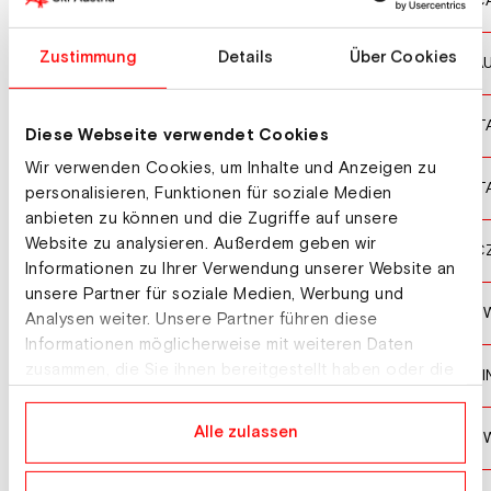
CYR Antoine
C
10
Zustimmung
Details
Über Cookies
VERMEULEN Mika
A
11
GRAZ Davide
IT
12
Diese Webseite verwendet Cookies
Wir verwenden Cookies, um Inhalte und Anzeigen zu
BARP Elia
IT
13
personalisieren, Funktionen für soziale Medien
anbieten zu können und die Zugriffe auf unsere
Website zu analysieren. Außerdem geben wir
NOVAK Michal
C
14
Informationen zu Ihrer Verwendung unserer Website an
unsere Partner für soziale Medien, Werbung und
EKBERG Johan
S
15
Analysen weiter. Unsere Partner führen diese
Informationen möglicherweise mit weiteren Daten
zusammen, die Sie ihnen bereitgestellt haben oder die
ANTTOLA Niko
FI
16
sie im Rahmen Ihrer Nutzung der Dienste gesammelt
haben.
Alle zulassen
ROSJOE Eric
S
17