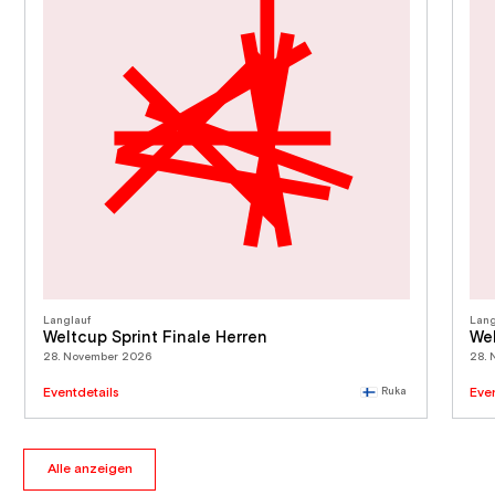
Langlauf
Lang
Weltcup Sprint Finale Herren
Wel
28. November 2026
28.
Eventdetails
Ruka
Eve
Alle anzeigen