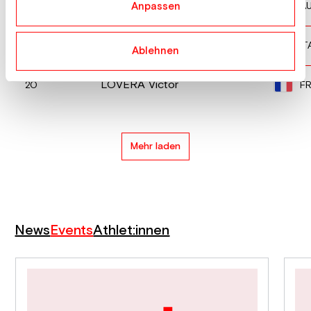
MOSER Benjamin
A
18
Anpassen
PELLEGRINO Federico
IT
19
Ablehnen
LOVERA Victor
F
20
Mehr laden
News
Events
Athlet:innen