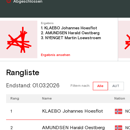
Abgeschlossen
Ergebnis
1. KLAEBO Johannes Hoesflot
2. AMUNDSEN Harald Oestberg
3. NYENGET Martin Loewstroem
Ergebnis ansehen
Rangliste
Endstand: 01.03.2026
Filtern nach:
Alle
AUT
Rang
Name
Nation
KLAEBO Johannes Hoesflot
N
1
AMUNDSEN Harald Oestberg
N
2