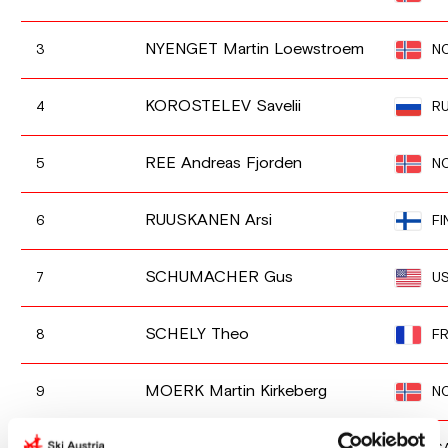
NYENGET Martin Loewstroem
N
3
KOROSTELEV Savelii
R
4
REE Andreas Fjorden
N
5
RUUSKANEN Arsi
FI
6
SCHUMACHER Gus
U
7
SCHELY Theo
F
8
MOERK Martin Kirkeberg
N
9