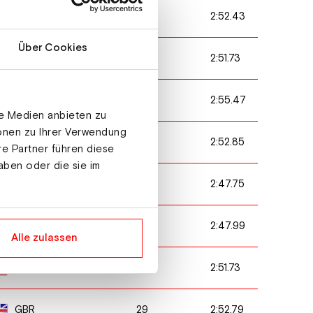
8
2:52.43
USA
Über Cookies
12
2:51.73
NOR
19
2:55.47
SWE
le Medien anbieten zu
ionen zu Ihrer Verwendung
21
2:52.85
ITA
re Partner führen diese
aben oder die sie im
3
2:47.75
ITA
6
2:47.99
NOR
Alle zulassen
16
2:51.73
USA
29
2:52.79
GBR