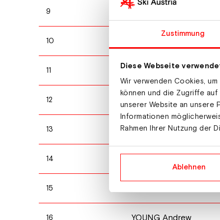
SCHUMACHER Gus
9
Zustimmung
HOLBAEK Mathias
10
Diese Webseite verwende
ERSSON George
11
Wir verwenden Cookies, um I
können und die Zugriffe auf
GRAZ Davide
12
unserer Website an unsere P
Informationen möglicherweis
Rahmen Ihrer Nutzung der D
PELLEGRINO Federico
13
AMUNDSEN Harald Oe
14
Ablehnen
YOUNG Jack
15
YOUNG Andrew
16