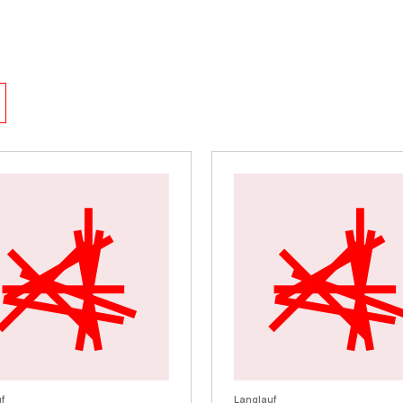
f
Langlauf