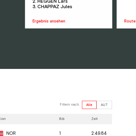
2. HEGGEN Lars
3. CHAPPAZ Jules
Ergebnis ansehen
Route
Filtern nach:
Alle
AUT
tion
Bib
Zeit
1
2:49.84
NOR