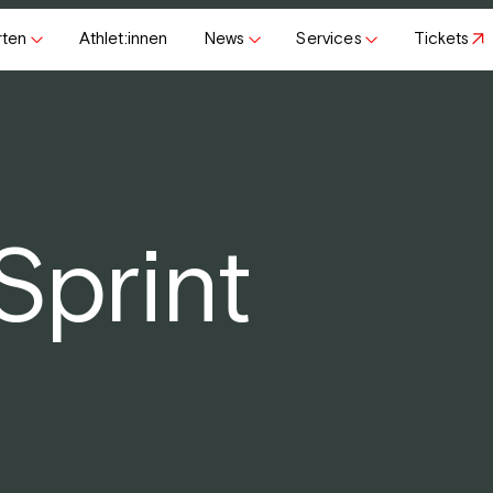
rten
Athlet:innen
News
Services
Tickets
Sprint