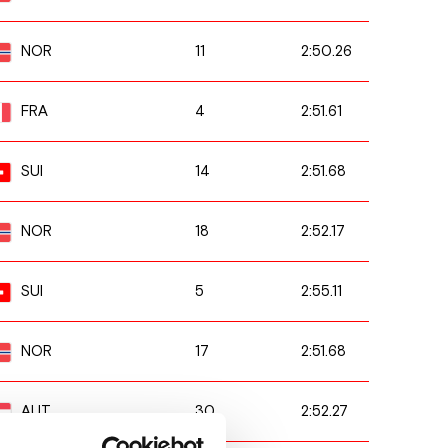
11
2:50.26
NOR
4
2:51.61
FRA
14
2:51.68
SUI
18
2:52.17
NOR
5
2:55.11
SUI
17
2:51.68
NOR
30
2:52.27
AUT