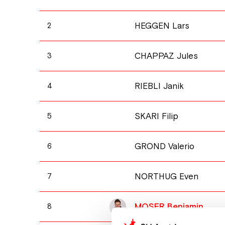
HEGGEN Lars
2
CHAPPAZ Jules
3
RIEBLI Janik
4
SKARI Filip
5
GROND Valerio
6
NORTHUG Even
7
MOSER Benjamin
8