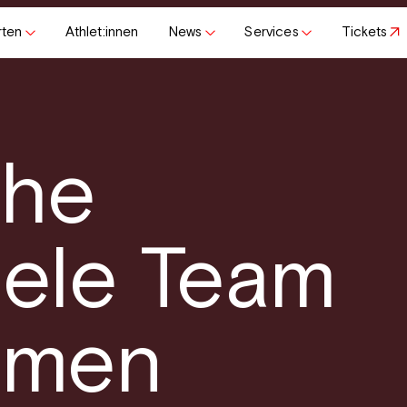
rten
Athlet:innen
News
Services
Tickets
che
iele Team
amen