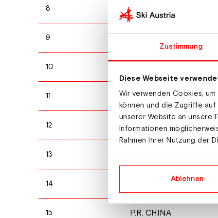
ITALY
8
FINLAND
9
Zustimmung
AUSTRIA
10
Diese Webseite verwende
Wir verwenden Cookies, um I
POLAND
11
können und die Zugriffe auf
unserer Website an unsere P
ESTONIA
12
Informationen möglicherweis
Rahmen Ihrer Nutzung der D
LATVIA
13
Ablehnen
CZECHIA
14
P.R. CHINA
15