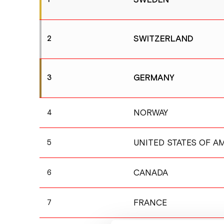
SWITZERLAND
2
GERMANY
3
NORWAY
4
UNITED STATES OF A
5
CANADA
6
FRANCE
7