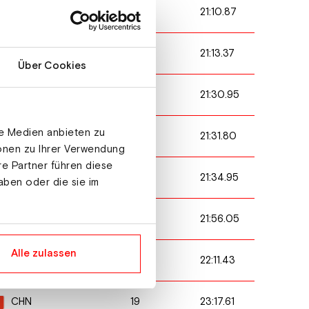
7
21:10.87
ITA
5
21:13.37
FIN
Über Cookies
14
21:30.95
AUT
le Medien anbieten zu
11
21:31.80
POL
ionen zu Ihrer Verwendung
re Partner führen diese
12
21:34.95
EST
aben oder die sie im
15
21:56.05
LAT
Alle zulassen
10
22:11.43
CZE
19
23:17.61
CHN