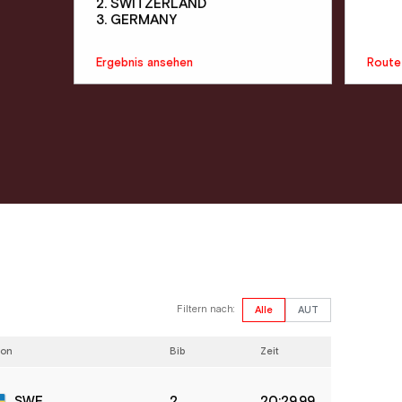
2. SWITZERLAND
3. GERMANY
Ergebnis ansehen
Route
Filtern nach:
Alle
AUT
ion
Bib
Zeit
2
20:29.99
SWE