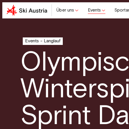
Über uns
Events
Sporta
Events
Langlauf
Olympis
Wintersp
Sprint D