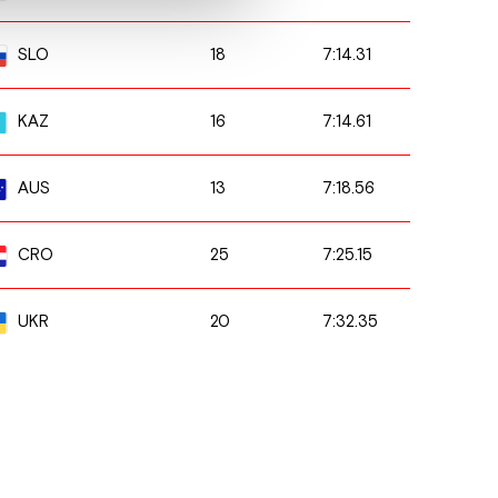
18
7:14.31
SLO
16
7:14.61
KAZ
13
7:18.56
AUS
25
7:25.15
CRO
20
7:32.35
UKR