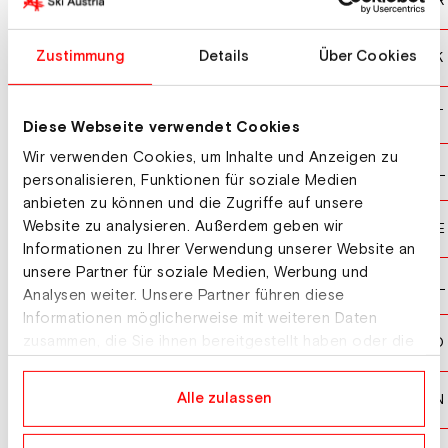
MEIER Bastian
GER
10
AMBROS Dusan
Zustimmung
Details
Über Cookies
SVK
11
SEISER Juergen
AUT
12
Diese Webseite verwendet Cookies
Wir verwenden Cookies, um Inhalte und Anzeigen zu
NAJDZIONEK Daniel
POL
13
personalisieren, Funktionen für soziale Medien
anbieten zu können und die Zugriffe auf unsere
Website zu analysieren. Außerdem geben wir
CUDA Radek
CZE
14
Informationen zu Ihrer Verwendung unserer Website an
unsere Partner für soziale Medien, Werbung und
HEJNAR Marcin
POL
15
Analysen weiter. Unsere Partner führen diese
Informationen möglicherweise mit weiteren Daten
BOROVINSEK Samuel
zusammen, die Sie ihnen bereitgestellt haben oder die
SLO
16
sie im Rahmen Ihrer Nutzung der Dienste gesammelt
haben.
BAN Yuri
Alle zulassen
JPN
17