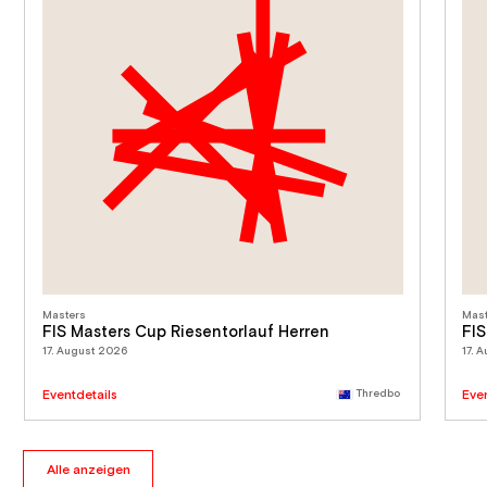
Masters
Mast
FIS Masters Cup Riesentorlauf Herren
FIS
17. August 2026
17. 
Eventdetails
Thredbo
Eve
Alle anzeigen