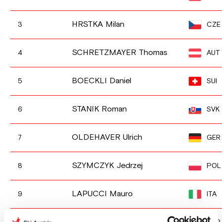
HRSTKA Milan
CZE
3
SCHRETZMAYER Thomas
AUT
4
BOECKLI Daniel
SUI
5
STANIK Roman
SVK
6
OLDEHAVER Ulrich
GER
7
SZYMCZYK Jedrzej
POL
8
LAPUCCI Mauro
ITA
9