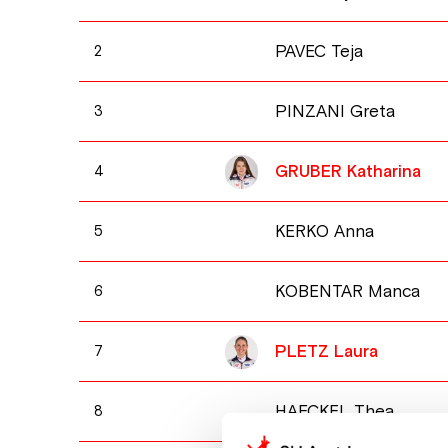
PAVEC Teja
2
PINZANI Greta
3
GRUBER Katharina
4
KERKO Anna
5
KOBENTAR Manca
6
PLETZ Laura
7
HAECKEL Thea
8