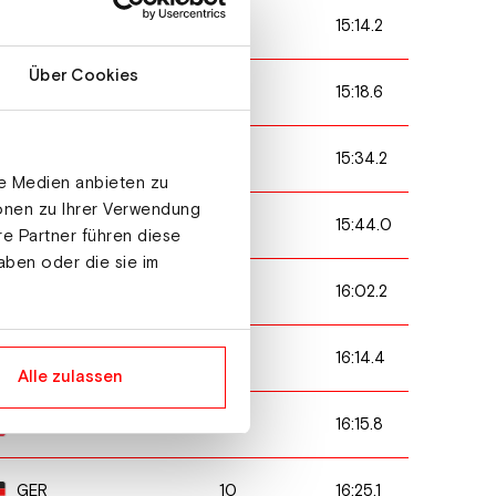
3
15:14.2
SLO
Über Cookies
5
15:18.6
GER
15
15:34.2
SLO
le Medien anbieten zu
ionen zu Ihrer Verwendung
1
15:44.0
ITA
re Partner führen diese
aben oder die sie im
12
16:02.2
GER
19
16:14.4
ITA
Alle zulassen
11
16:15.8
AUT
10
16:25.1
GER