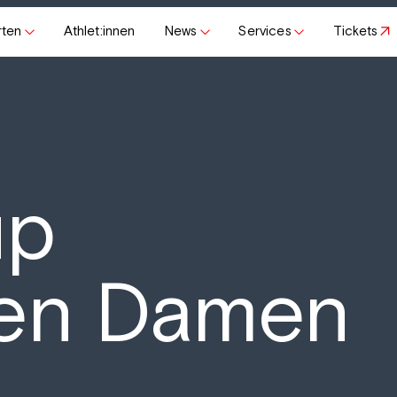
rten
Athlet:innen
News
Services
Tickets
up
en Damen