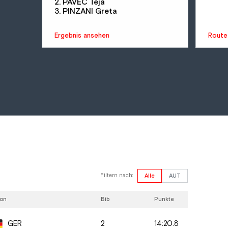
2. PAVEC Teja
3. PINZANI Greta
Ergebnis ansehen
Route
Filtern nach:
Alle
AUT
ion
Bib
Punkte
2
14:20.8
GER