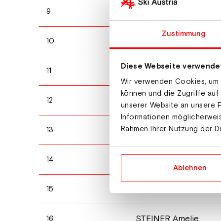
SUSNIK Brina
9
Zustimmung
KLUMPP Fabienne
10
Diese Webseite verwende
MALOVRH Tia
11
Wir verwenden Cookies, um I
können und die Zugriffe auf
SENONER Anna
12
unserer Website an unsere P
Informationen möglicherweis
Rahmen Ihrer Nutzung der D
EGGENSBERGER Sofi
13
DELUGAN Giada
14
Ablehnen
DEUBLER Elisa
15
STEINER Amelie
16