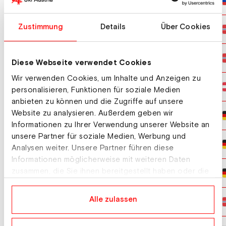
GARBAJS Matic
10
Zustimmung
Details
Über Cookies
KVAMME Jens Dahlseide
11
STORSVEEN Joergen Berget
12
Diese Webseite verwendet Cookies
Wir verwenden Cookies, um Inhalte und Anzeigen zu
FISCHBACHER Jonas
13
personalisieren, Funktionen für soziale Medien
anbieten zu können und die Zugriffe auf unsere
Website zu analysieren. Außerdem geben wir
GRAEBERT Benedikt
14
Informationen zu Ihrer Verwendung unserer Website an
unsere Partner für soziale Medien, Werbung und
BRIEDEN Felix
15
Analysen weiter. Unsere Partner führen diese
Informationen möglicherweise mit weiteren Daten
zusammen, die Sie ihnen bereitgestellt haben oder die
GRAEBERT Jonathan
16
sie im Rahmen Ihrer Nutzung der Dienste gesammelt
haben.
Alle zulassen
LUND Even Leinan
17