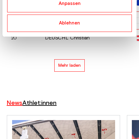
ROCHAT Tom
18
Anpassen
MORI Kaisei
19
Ablehnen
DEUSCHL Christian
20
Mehr laden
News
Athlet:innen