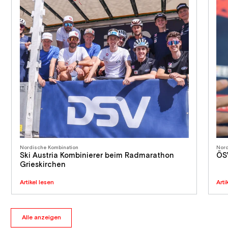
Nordische Kombination
Nord
Ski Austria Kombinierer beim Radmarathon
ÖS
Grieskirchen
Artikel lesen
Arti
Alle anzeigen