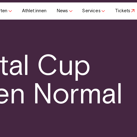
rten
Athlet:innen
News
Services
Tickets
tal Cup
en Normal