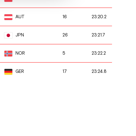
16
23:20.2
AUT
26
23:21.7
JPN
5
23:22.2
NOR
17
23:24.8
GER