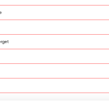
e
rget