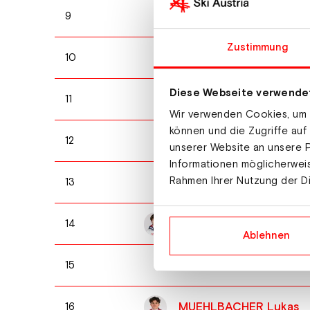
GRAEBERT Jonathan
9
Zustimmung
MARTIN Lubin
10
Diese Webseite verwende
FRANK Christian
11
Wir verwenden Cookies, um I
können und die Zugriffe auf
ROCHAT Tom
12
unserer Website an unsere P
Informationen möglicherweis
Rahmen Ihrer Nutzung der D
UHR Maximilian
13
VORDEREGGER Maximil
14
Ablehnen
STROEMHAUG Per Einar
15
MUEHLBACHER Lukas
16