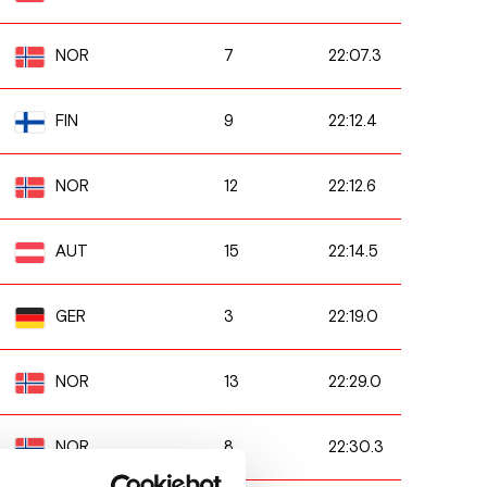
7
22:07.3
NOR
9
22:12.4
FIN
12
22:12.6
NOR
15
22:14.5
AUT
3
22:19.0
GER
13
22:29.0
NOR
8
22:30.3
NOR