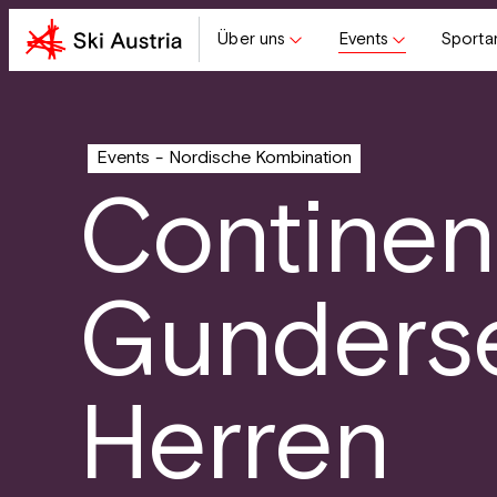
Über uns
Events
Sporta
Events
Nordische Kombination
Continen
Gunders
Herren