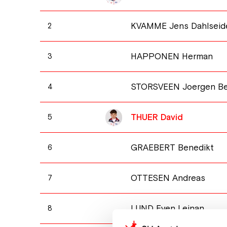
KVAMME Jens Dahlseid
2
HAPPONEN Herman
3
STORSVEEN Joergen Be
4
THUER David
5
GRAEBERT Benedikt
6
OTTESEN Andreas
7
LUND Even Leinan
8