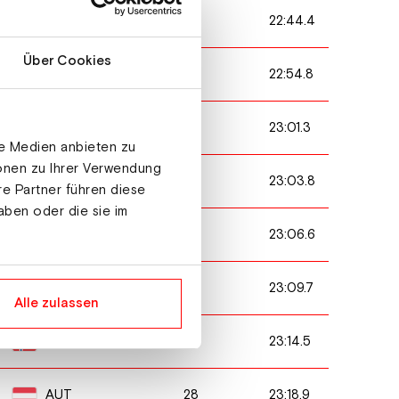
6
22:44.4
GER
Über Cookies
34
22:54.8
FRA
25
23:01.3
GER
le Medien anbieten zu
ionen zu Ihrer Verwendung
35
23:03.8
FRA
re Partner führen diese
aben oder die sie im
4
23:06.6
GER
10
23:09.7
AUT
Alle zulassen
11
23:14.5
NOR
28
23:18.9
AUT