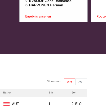
2. KVAMME Jens Dahlseide
3. HAPPONEN Herman
Ergebnis ansehen
Route
Filtern nach:
Alle
AUT
Nation
Bib
Zeit
1
21:51.0
AUT