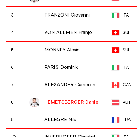
FRANZONI Giovanni
ITA
3
VON ALLMEN Franjo
SUI
4
MONNEY Alexis
SUI
5
PARIS Dominik
ITA
6
ALEXANDER Cameron
CAN
7
HEMETSBERGER Daniel
AUT
8
ALLEGRE Nils
FRA
9