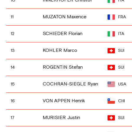
INNERHOFER Christof
ITA
10
MUZATON Maxence
FRA
11
SCHIEDER Florian
ITA
12
KOHLER Marco
SUI
13
ROGENTIN Stefan
SUI
14
COCHRAN-SIEGLE Ryan
USA
15
VON APPEN Henrik
CHI
16
MURISIER Justin
SUI
17