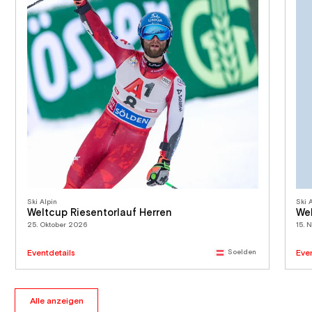
Ski Alpin
Ski 
Weltcup Riesentorlauf Herren
We
25. Oktober 2026
15. 
Eventdetails
Soelden
Eve
Alle anzeigen