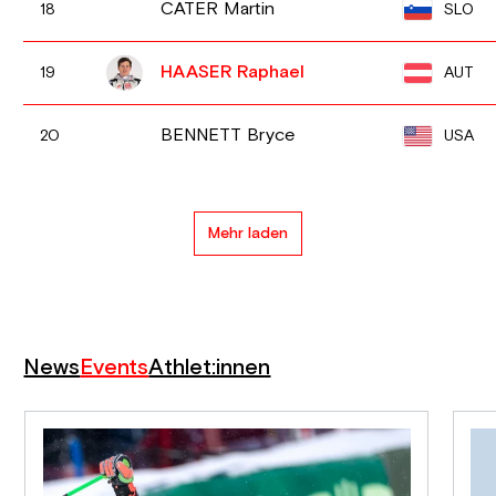
CATER Martin
SLO
18
HAASER Raphael
AUT
19
BENNETT Bryce
USA
20
Mehr laden
News
Events
Athlet:innen