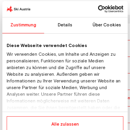
Letzte Ergebnisse
Datum
Wettbewerb
Zustimmung
Details
Über Cookies
22.03.2026
Weltcup Super G Herren
Diese Webseite verwendet Cookies
21.03.2026
Weltcup Abfahrt Herren
Wir verwenden Cookies, um Inhalte und Anzeigen zu
personalisieren, Funktionen für soziale Medien
13.03.2026
Weltcup Abfahrt Herren
anbieten zu können und die Zugriffe auf unsere
Website zu analysieren. Außerdem geben wir
Informationen zu Ihrer Verwendung unserer Website an
28.02.2026
Weltcup Abfahrt Herren
unsere Partner für soziale Medien, Werbung und
Analysen weiter. Unsere Partner führen diese
09.02.2026
Olympische Winterspiele Team Kombination Herre
Informationen möglicherweise mit weiteren Daten
zusammen, die Sie ihnen bereitgestellt haben oder die
sie im Rahmen Ihrer Nutzung der Dienste gesammelt
07.02.2026
Olympische Winterspiele Abfahrt Herren
haben.
Alle zulassen