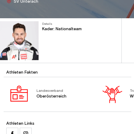
SV Unterach
Details
Kader: Nationalteam
Athleten Fakten
Landesverband
Tr
Oberösterreich
W
Athleten Links