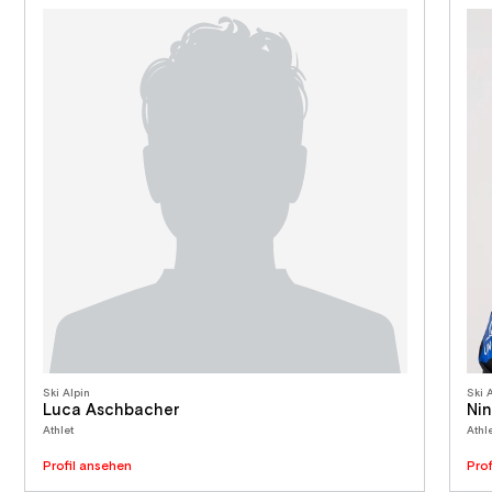
Ski Alpin
Ski 
Luca Aschbacher
Nin
Athlet
Athle
Profil ansehen
Pro