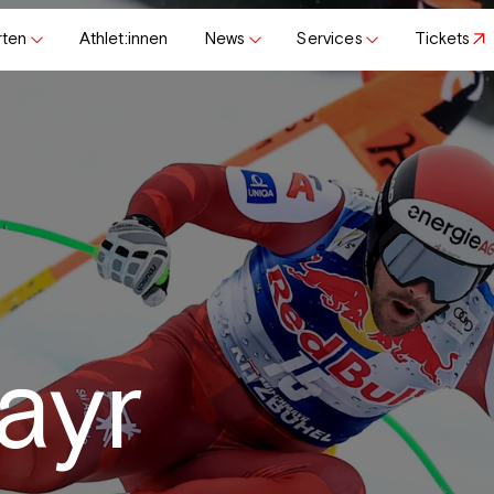
rten
Athlet:innen
News
Services
Tickets
ayr