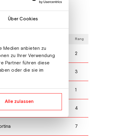
Über Cookies
Rang
le Medien anbieten zu
2
mer
ionen zu Ihrer Verwendung
re Partner führen diese
aben oder die sie im
3
mer
1
vel
Alle zulassen
4
 Partenkirchen
7
ortina