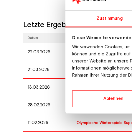
Zustimmung
Letzte Ergebnisse
Diese Webseite verwende
Datum
Wettbewerb
Wir verwenden Cookies, um I
22.03.2026
Weltcup Super G Herren
können und die Zugriffe auf
unserer Website an unsere P
Informationen möglicherweis
21.03.2026
Weltcup Abfahrt Herren
Rahmen Ihrer Nutzung der D
13.03.2026
Weltcup Abfahrt Herren
Ablehnen
28.02.2026
Weltcup Abfahrt Herren
11.02.2026
Olympische Winterspiele Sup