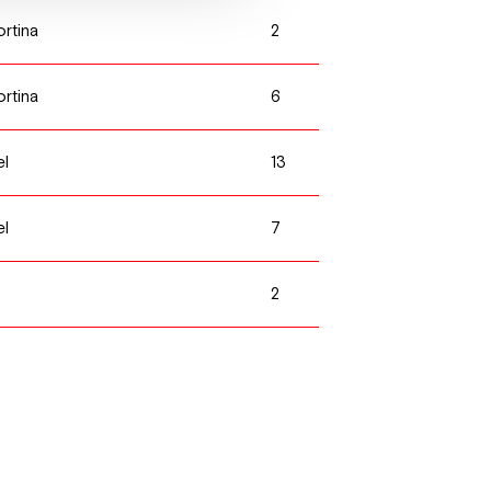
2
ortina
6
ortina
13
el
7
el
2