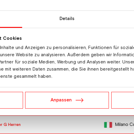
Details
t Cookies
Ort
nhalte und Anzeigen zu personalisieren, Funktionen für sozia
Lilleham
 unsere Website zu analysieren. Außerdem geben wir Informat
artner für soziale Medien, Werbung und Analysen weiter. Unse
e mit weiteren Daten zusammen, die Sie ihnen bereitgestellt h
Lilleham
ienste gesammelt haben.
Courche
Anpassen
Garmisch
Milano C
er G Herren