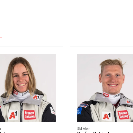
n
Ski Alpin