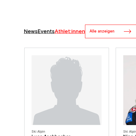
News
Events
Athlet:innen
Alle anzeigen
Ski Alpin
Ski Alpi