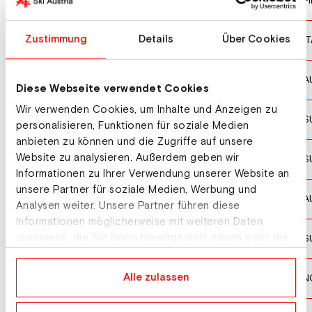
PYKALAINEN Erika
FI
9
AGNELLI Carole
Zustimmung
Details
Über Cookies
IT
11
RIEDERER Elena
A
12
Diese Webseite verwendet Cookies
Wir verwenden Cookies, um Inhalte und Anzeigen zu
KASPER Vanessa
S
13
personalisieren, Funktionen für soziale Medien
anbieten zu können und die Zugriffe auf unsere
Website zu analysieren. Außerdem geben wir
FAUSCH Sina
S
14
Informationen zu Ihrer Verwendung unserer Website an
unsere Partner für soziale Medien, Werbung und
RAICH Leonie
A
15
Analysen weiter. Unsere Partner führen diese
Informationen möglicherweise mit weiteren Daten
ZEHNDER Shaienne
zusammen, die Sie ihnen bereitgestellt haben oder die
S
16
sie im Rahmen Ihrer Nutzung der Dienste gesammelt
haben.
SYLVESTER-DAVIK Madeleine
Alle zulassen
N
17