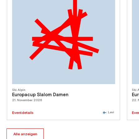
Ski Alpin
Ski 
Europacup Slalom Damen
Eu
21. November 2026
22.
Eventdetails
Levi
Eve
Alle anzeigen