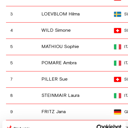
LOEVBLOM Hilma
S
3
WILD Simone
S
4
MATHIOU Sophie
IT
5
POMARE Ambra
IT
5
PILLER Sue
S
7
STEINMAIR Laura
IT
8
FRITZ Jana
G
9