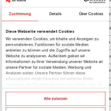
CARRICK-SMITH Freddy
GB
10
KONGSHOLM Lucas
Zustimmung
Details
Über Cookies
SW
11
BAKKEVIG Rasmus
NO
12
Diese Webseite verwendet Cookies
Wir verwenden Cookies, um Inhalte und Anzeigen zu
SEPPI Davide Leonardo
ITA
13
personalisieren, Funktionen für soziale Medien
anbieten zu können und die Zugriffe auf unsere
Website zu analysieren. Außerdem geben wir
BARALDI Lio
FR
14
Informationen zu Ihrer Verwendung unserer Website an
unsere Partner für soziale Medien, Werbung und
ORTEGA FORNESA Albert
ES
15
Analysen weiter. Unsere Partner führen diese
Informationen möglicherweise mit weiteren Daten
KENNEY Patrick
zusammen, die Sie ihnen bereitgestellt haben oder die
US
16
sie im Rahmen Ihrer Nutzung der Dienste gesammelt
haben.
READ Erik
Alle zulassen
CA
17