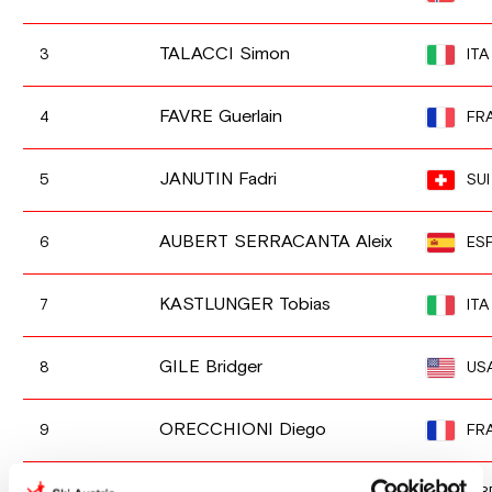
TALACCI Simon
ITA
3
FAVRE Guerlain
FR
4
JANUTIN Fadri
SUI
5
AUBERT SERRACANTA Aleix
ES
6
KASTLUNGER Tobias
ITA
7
GILE Bridger
US
8
ORECCHIONI Diego
FR
9