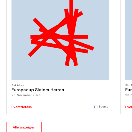
Ski Alpin
Ski 
Europacup Slalom Herren
Eu
25. November 2026
26.
Eventdetails
Suomu
Eve
Alle anzeigen