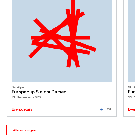
Ski Alpin
Ski 
Europacup Slalom Damen
Eu
21. November 2026
22.
Eventdetails
Levi
Eve
Alle anzeigen