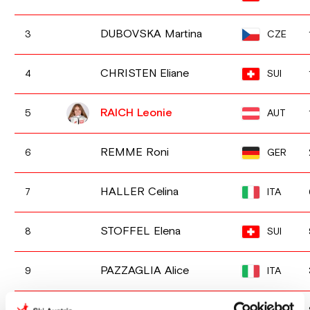
DUBOVSKA Martina
CZE
3
CHRISTEN Eliane
SUI
4
RAICH Leonie
AUT
5
REMME Roni
GER
6
HALLER Celina
ITA
7
STOFFEL Elena
SUI
8
PAZZAGLIA Alice
ITA
9