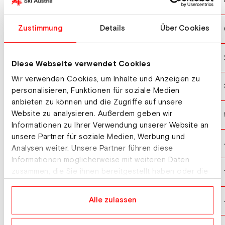
LAPANJA Lila
SLO
10
LOEVBLOM Hilma
Zustimmung
Details
Über Cookies
SWE
11
KLOPFENSTEIN Amelie
SUI
12
Diese Webseite verwendet Cookies
Wir verwenden Cookies, um Inhalte und Anzeigen zu
BELL Reece
GBR
13
personalisieren, Funktionen für soziale Medien
anbieten zu können und die Zugriffe auf unsere
Website zu analysieren. Außerdem geben wir
OLLIER Marjolaine
FRA
14
Informationen zu Ihrer Verwendung unserer Website an
unsere Partner für soziale Medien, Werbung und
DANIOTH Aline
SUI
15
Analysen weiter. Unsere Partner führen diese
Informationen möglicherweise mit weiteren Daten
LANDSTROEM Moa
zusammen, die Sie ihnen bereitgestellt haben oder die
SWE
16
sie im Rahmen Ihrer Nutzung der Dienste gesammelt
haben.
VANREUSEL Kim
Alle zulassen
BEL
17