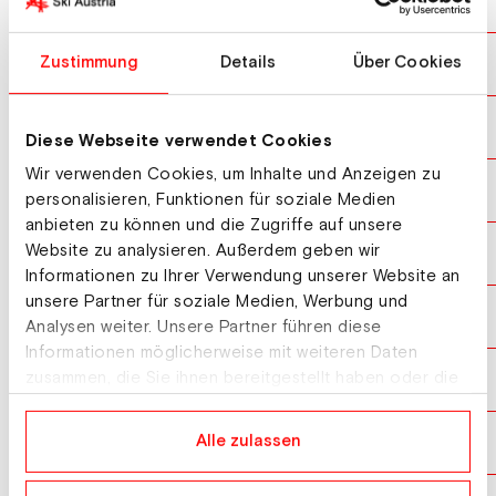
AULNETTE Auguste
FRA
10
PIZIO Alessandro
Zustimmung
Details
Über Cookies
ITA
11
MAECHLER Reto
SUI
12
Diese Webseite verwendet Cookies
Wir verwenden Cookies, um Inhalte und Anzeigen zu
SAMBUIS Baptiste
FRA
13
personalisieren, Funktionen für soziale Medien
anbieten zu können und die Zugriffe auf unsere
Website zu analysieren. Außerdem geben wir
WALLACE Liam
CAN
14
Informationen zu Ihrer Verwendung unserer Website an
unsere Partner für soziale Medien, Werbung und
JANUTIN Fadri
SUI
15
Analysen weiter. Unsere Partner führen diese
Informationen möglicherweise mit weiteren Daten
GRAMSHAMMER Mario
zusammen, die Sie ihnen bereitgestellt haben oder die
AUT
16
sie im Rahmen Ihrer Nutzung der Dienste gesammelt
haben.
BARBERA Corrado
Alle zulassen
ITA
17