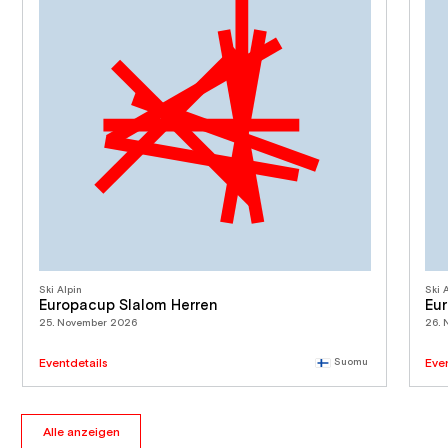
Ski Alpin
Ski 
Europacup Slalom Herren
Eu
25. November 2026
26.
Eventdetails
Suomu
Eve
Alle anzeigen