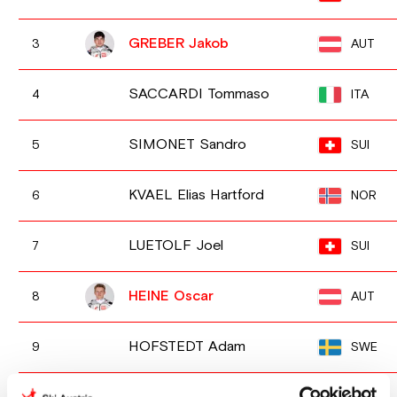
GREBER Jakob
AUT
3
SACCARDI Tommaso
ITA
4
SIMONET Sandro
SUI
5
KVAEL Elias Hartford
NOR
6
LUETOLF Joel
SUI
7
HEINE Oscar
AUT
8
HOFSTEDT Adam
SWE
9