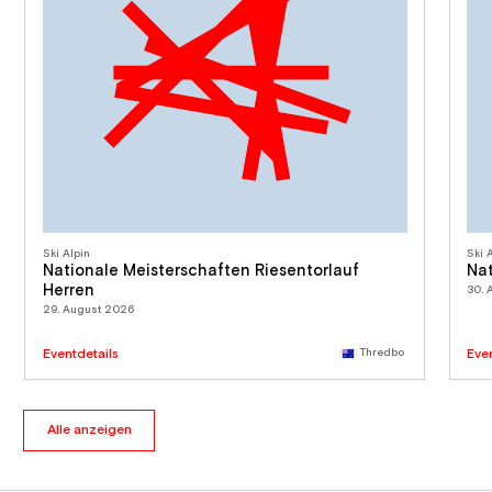
Ski Alpin
Ski 
Nationale Meisterschaften Riesentorlauf
Nat
Herren
30. 
29. August 2026
Eventdetails
Thredbo
Eve
Alle anzeigen