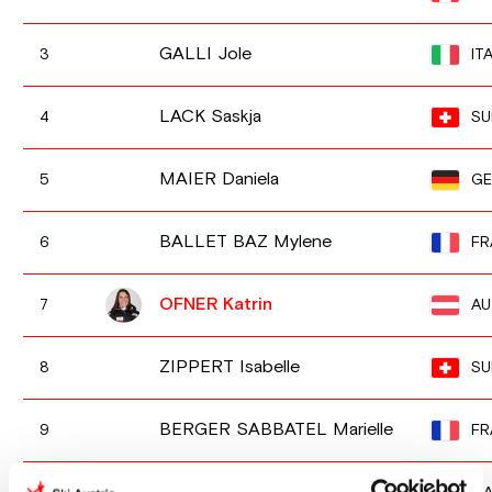
GALLI Jole
IT
3
LACK Saskja
SU
4
MAIER Daniela
GE
5
BALLET BAZ Mylene
FR
6
OFNER Katrin
AU
7
ZIPPERT Isabelle
SU
8
BERGER SABBATEL Marielle
FR
9