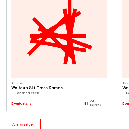
Skicross
Skic
Weltcup Ski Cross Damen
We
10. Dezember 2026
11. 
Val
Eventdetails
Eve
Thorens
Alle anzeigen