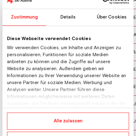
THOMPSON Marielle
CA
10
KLAPPROTT Luisa
Zustimmung
Details
Über Cookies
GE
11
GAIRNS Tiana
CA
12
Diese Webseite verwendet Cookies
Wir verwenden Cookies, um Inhalte und Anzeigen zu
GRILLET AUBERT Jade
FR
13
personalisieren, Funktionen für soziale Medien
anbieten zu können und die Zugriffe auf unsere
Website zu analysieren. Außerdem geben wir
REDDER Veronika
GE
14
Informationen zu Ihrer Verwendung unserer Website an
unsere Partner für soziale Medien, Werbung und
BACHL-STAUDINGER Leonie
GE
15
Analysen weiter. Unsere Partner führen diese
Informationen möglicherweise mit weiteren Daten
COUSIN Sixtine
zusammen, die Sie ihnen bereitgestellt haben oder die
SU
16
sie im Rahmen Ihrer Nutzung der Dienste gesammelt
haben.
GIGLER Sonja
Alle zulassen
AU
17