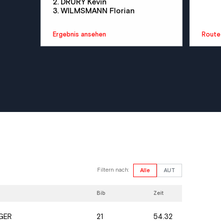
2. DRURY Kevin
3. WILMSMANN Florian
Ergebnis ansehen
Route
Filtern nach:
Alle
AUT
Bib
Zeit
21
54.32
GER