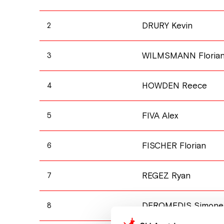
DRURY Kevin
2
WILMSMANN Floria
3
HOWDEN Reece
4
FIVA Alex
5
FISCHER Florian
6
REGEZ Ryan
7
DEROMEDIS Simone
8