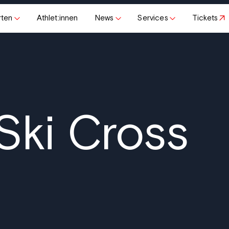
rten
Athlet:innen
News
Services
Tickets
Ski Cross