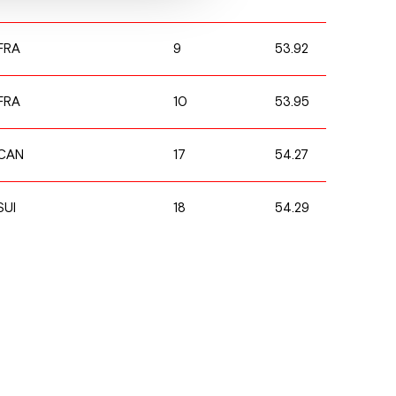
9
53.92
FRA
10
53.95
FRA
17
54.27
CAN
18
54.29
SUI