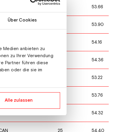
4
53.66
SUI
Über Cookies
8
53.90
GER
14
54.16
ITA
le Medien anbieten zu
ionen zu Ihrer Verwendung
23
54.36
FRA
re Partner führen diese
aben oder die sie im
2
53.22
SWE
6
53.76
SWE
Alle zulassen
20
54.32
FRA
25
54.40
CAN