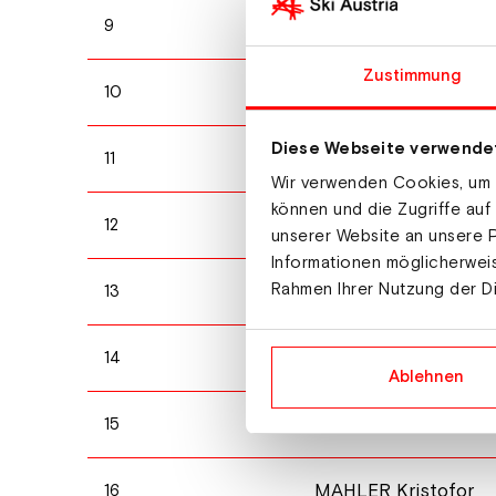
MARTIN Gil
9
Zustimmung
BACHSLEITNER Nikl
10
Diese Webseite verwende
ZORZI Edoardo
11
Wir verwenden Cookies, um I
können und die Zugriffe auf
JAY Alexis
12
unserer Website an unsere P
Informationen möglicherweis
Rahmen Ihrer Nutzung der D
MOBAERG David
13
MOBAERG Erik
14
Ablehnen
PICCARD Eliott
15
MAHLER Kristofor
16