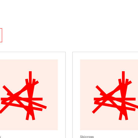
s
Skicross