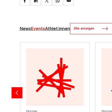
News
Events
Athlet:innen
Alle anzeigen
Skicross
Skicros