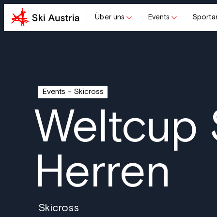
Über uns
Events
Sporta
Events
Skicross
Weltcup 
Herren
Skicross