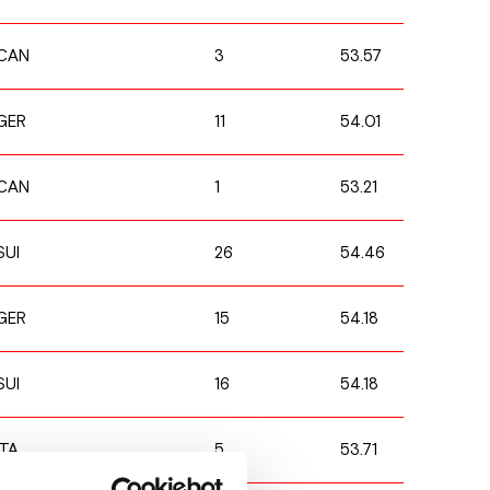
3
53.57
CAN
11
54.01
GER
1
53.21
CAN
26
54.46
SUI
15
54.18
GER
16
54.18
SUI
5
53.71
ITA