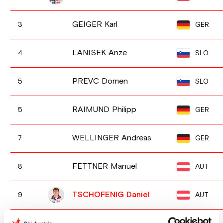
GEIGER Karl
GER
3
LANISEK Anze
SLO
4
PREVC Domen
SLO
5
RAIMUND Philipp
GER
5
WELLINGER Andreas
GER
7
FETTNER Manuel
AUT
8
TSCHOFENIG Daniel
AUT
9