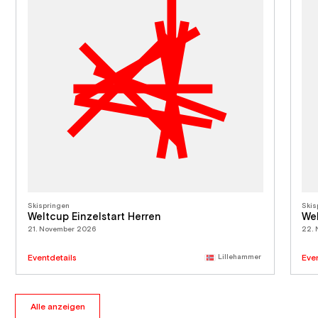
Skispringen
Skis
Weltcup Einzelstart Herren
Wel
21. November 2026
22.
Eventdetails
Lillehammer
Eve
Alle anzeigen