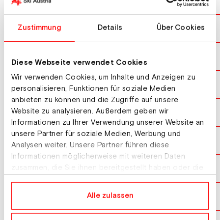
KRAFT Stefan
AUT
10
EMBACHER Stephan
Zustimmung
Details
Über Cookies
AUT
11
DESCHWANDEN Gregor
SUI
12
Diese Webseite verwendet Cookies
Wir verwenden Cookies, um Inhalte und Anzeigen zu
PEIER Killian
SUI
13
personalisieren, Funktionen für soziale Medien
anbieten zu können und die Zugriffe auf unsere
Website zu analysieren. Außerdem geben wir
NAKAMURA Naoki
JPN
14
Informationen zu Ihrer Verwendung unserer Website an
unsere Partner für soziale Medien, Werbung und
NIKAIDO Ren
JPN
15
Analysen weiter. Unsere Partner führen diese
Informationen möglicherweise mit weiteren Daten
ZOGRAFSKI Vladimir
zusammen, die Sie ihnen bereitgestellt haben oder die
BUL
16
sie im Rahmen Ihrer Nutzung der Dienste gesammelt
haben.
WASEK Pawel
Alle zulassen
POL
17