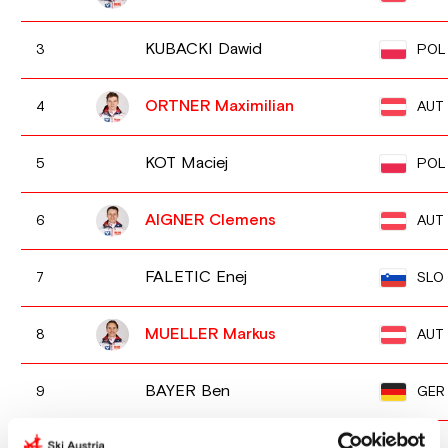
KUBACKI Dawid
POL
3
ORTNER Maximilian
AUT
4
KOT Maciej
POL
5
AIGNER Clemens
AUT
6
FALETIC Enej
SLO
7
MUELLER Markus
AUT
8
BAYER Ben
GER
9