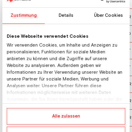
PEIER Killian
SUI
10
Zustimmung
Details
Über Cookies
HAMANN Martin
GER
11
MOGEL Zak
SLO
12
Diese Webseite verwendet Cookies
Wir verwenden Cookies, um Inhalte und Anzeigen zu
ZIMMERMANN Raffael
AUT
12
personalisieren, Funktionen für soziale Medien
anbieten zu können und die Zugriffe auf unsere
Website zu analysieren. Außerdem geben wir
HAAGEN Lukas
AUT
14
Informationen zu Ihrer Verwendung unserer Website an
unsere Partner für soziale Medien, Werbung und
JOERGENSEN Sindre Ulven
NOR
15
Analysen weiter. Unsere Partner führen diese
Informationen möglicherweise mit weiteren Daten
zusammen, die Sie ihnen bereitgestellt haben oder die
LANGMO Isak Andreas
NOR
16
sie im Rahmen Ihrer Nutzung der Dienste gesammelt
haben.
Alle zulassen
STROEM Joergen Oliver
NOR
17