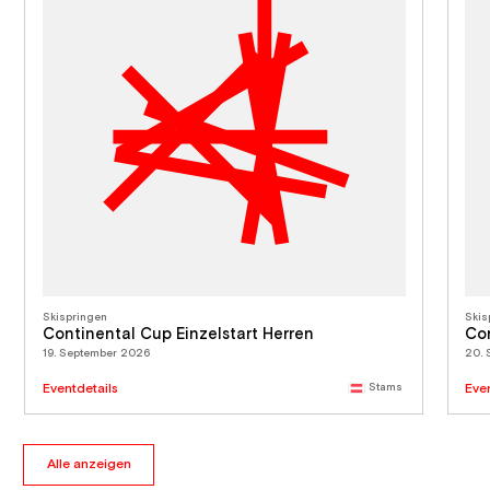
Skispringen
Skis
Continental Cup Einzelstart Herren
Con
19. September 2026
20. 
Eventdetails
Stams
Eve
Alle anzeigen