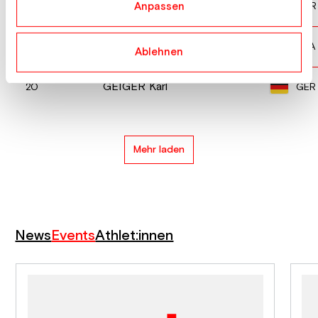
PEDERSEN Robin
NOR
18
Anpassen
BELSHAW Erik
USA
19
Ablehnen
GEIGER Karl
GER
20
Mehr laden
News
Events
Athlet:innen