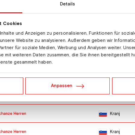
Details
Ort
Planica
Herren
t Cookies
nhalte und Anzeigen zu personalisieren, Funktionen für sozia
 unsere Website zu analysieren. Außerdem geben wir Informat
Planica
artner für soziale Medien, Werbung und Analysen weiter. Unse
e mit weiteren Daten zusammen, die Sie ihnen bereitgestellt h
Vikersund
ienste gesammelt haben.
Brotterode
chanze Herren
Anpassen
Brotterode
chanze Herren
Kranj
chanze Herren
Kranj
chanze Herren