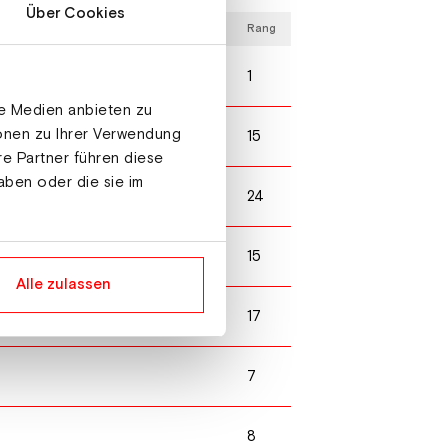
Über Cookies
Rang
1
le Medien anbieten zu
ionen zu Ihrer Verwendung
15
re Partner führen diese
aben oder die sie im
24
15
/Oberhof
Alle zulassen
17
/Oberhof
7
8