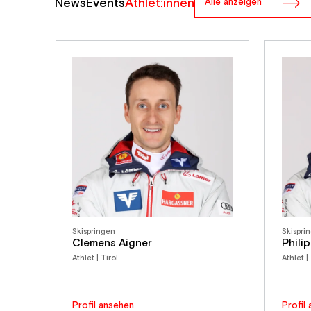
News
Events
Athlet:innen
Alle anzeigen
Skispringen
Skispri
Clemens Aigner
Phili
Athlet | Tirol
Athlet |
Profil ansehen
Profil