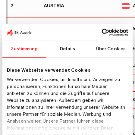
AUSTRIA
2
GERMANY
2
FINLAND
F
4
Zustimmung
Details
Über Cookies
JAPAN
5
Diese Webseite verwendet Cookies
Wir verwenden Cookies, um Inhalte und Anzeigen zu
ITALY
I
6
personalisieren, Funktionen für soziale Medien
anbieten zu können und die Zugriffe auf unsere
KAZAKHSTAN
7
Website zu analysieren. Außerdem geben wir
Informationen zu Ihrer Verwendung unserer Website an
unsere Partner für soziale Medien, Werbung und
UNITED STATES OF AMERICA
8
Analysen weiter. Unsere Partner führen diese
Informationen möglicherweise mit weiteren Daten
NORWAY
9