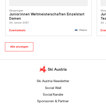
Skispringen
Skis
Junior:innen Weltmeisterschaften Einzelstart
Jun
Damen
Te
20. Januar 2027
22. 
Eventdetails
Otepaa
Eve
Alle anzeigen
Ski Austria Newsletter
Social Wall
Social Kanäle
Sponsoren & Partner