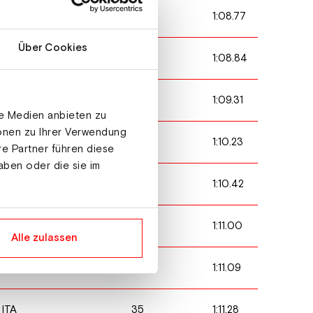
33
1:08.77
SUI
Über Cookies
23
1:08.84
AUT
46
1:09.31
CHN
le Medien anbieten zu
ionen zu Ihrer Verwendung
38
1:10.23
UKR
re Partner führen diese
aben oder die sie im
18
1:10.42
AUT
17
1:11.00
ITA
Alle zulassen
29
1:11.09
JPN
35
1:11.28
ITA