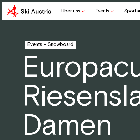
Über uns
Events
Sporta
Events
Snowboard
Europacu
Riesensl
Damen