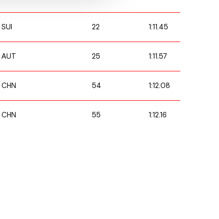
22
1:11.45
SUI
25
1:11.57
AUT
54
1:12.08
CHN
55
1:12.16
CHN