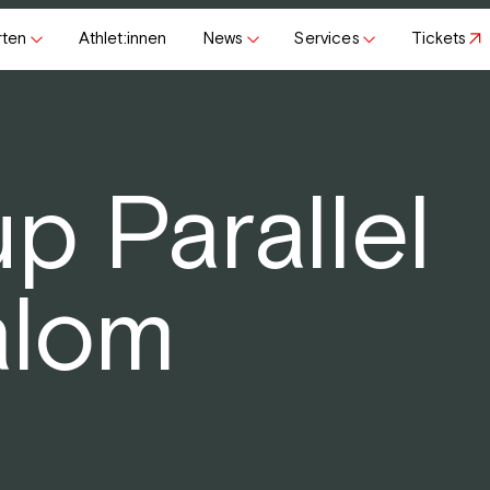
rten
Athlet:innen
News
Services
Tickets
p Parallel
alom