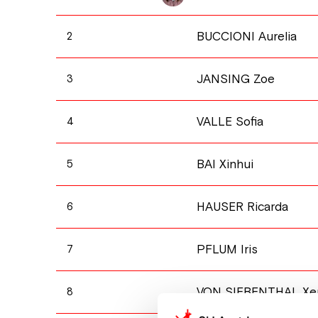
BUCCIONI Aurelia
2
JANSING Zoe
3
VALLE Sofia
4
BAI Xinhui
5
HAUSER Ricarda
6
PFLUM Iris
7
VON SIEBENTHAL Xe
8