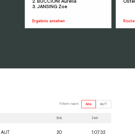
2. BUCCIONI Aurelia
Öster
3. JANSING Zoe
Ergebnis ansehen
Route
Filtern nach:
Alle
AUT
n
Bib
Zeit
20
1:07.32
AUT