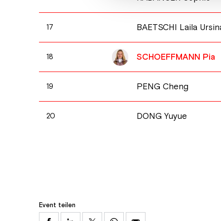
BAETSCHI Laila Ursin
17
SCHOEFFMANN Pia
18
PENG Cheng
19
DONG Yuyue
20
Event teilen