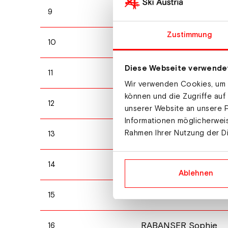
KEISER Jessica
9
Zustimmung
WEIS Miriam
10
Diese Webseite verwende
GONG Naiying
11
Wir verwenden Cookies, um I
können und die Zugriffe auf
DANCHA Annamari
12
unserer Website an unsere P
Informationen möglicherweis
Rahmen Ihrer Nutzung der D
PICHELKASTNER Jes
13
FACHIN Fabiana
14
Ablehnen
TOYODA Asa
15
RABANSER Sophie
16