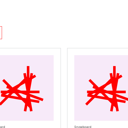
ard
Snowboard