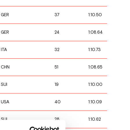
37
1:10.50
GER
24
1:08.64
GER
32
1:10.73
ITA
51
1:08.65
CHN
19
1:10.00
SUI
40
1:10.09
USA
28
1:10.62
SUI