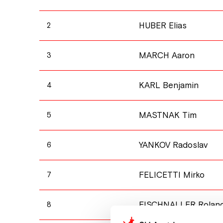
HUBER Elias
2
MARCH Aaron
3
KARL Benjamin
4
MASTNAK Tim
5
YANKOV Radoslav
6
FELICETTI Mirko
7
FISCHNALLER Rolan
8