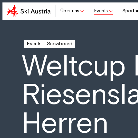
Über uns
Events
Sporta
Events
Snowboard
Weltcup P
Riesensl
Herren