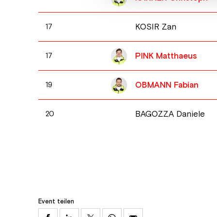
KOSIR Zan
17
PINK Matthaeus
17
OBMANN Fabian
19
BAGOZZA Daniele
20
Event teilen