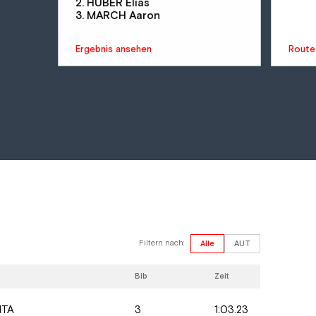
2. HUBER Elias
3. MARCH Aaron
Ergebnis ansehen
Route
Filtern nach:
Alle
AUT
Bib
Zeit
3
1:03.23
ITA