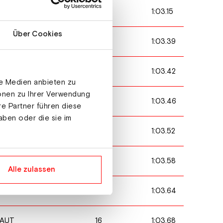
2
1:03.15
AUT
Über Cookies
5
1:03.39
CAN
6
1:03.42
ITA
le Medien anbieten zu
ionen zu Ihrer Verwendung
8
1:03.46
AUT
re Partner führen diese
aben oder die sie im
10
1:03.52
POL
13
1:03.58
KOR
Alle zulassen
14
1:03.64
AUT
16
1:03.68
AUT