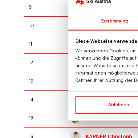
PAYER Alexander
9
Zustimmung
GAUDET Arnaud
10
Diese Webseite verwende
MESSNER Gabriel
11
Wir verwenden Cookies, um I
können und die Zugriffe auf
AUNER Arvid
12
unserer Website an unsere P
Informationen möglicherweis
Rahmen Ihrer Nutzung der D
KWIATKOWSKI Oskar
13
KIM Sangkyum
14
Ablehnen
PROMMEGGER Andr
15
KARNER Christoph
16