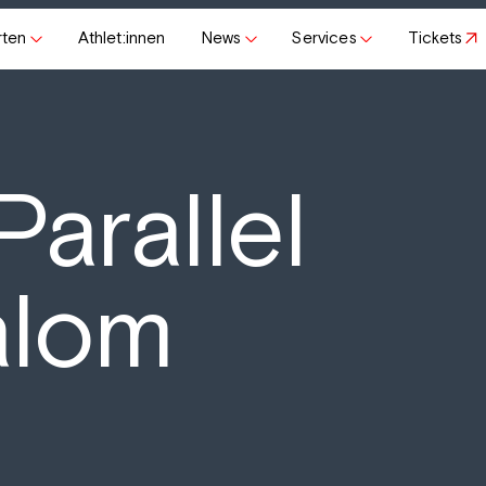
rten
Athlet:innen
News
Services
Tickets
arallel
alom