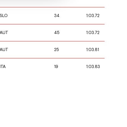
34
1:03.72
SLO
45
1:03.72
AUT
25
1:03.81
AUT
19
1:03.83
ITA