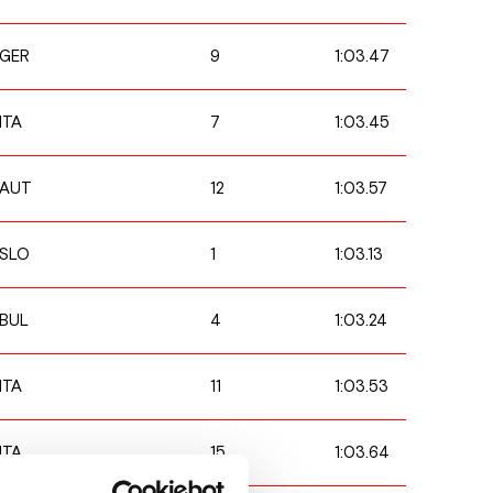
9
1:03.47
GER
7
1:03.45
ITA
12
1:03.57
AUT
1
1:03.13
SLO
4
1:03.24
BUL
11
1:03.53
ITA
15
1:03.64
ITA