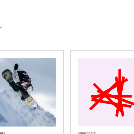
ard
Snowboard