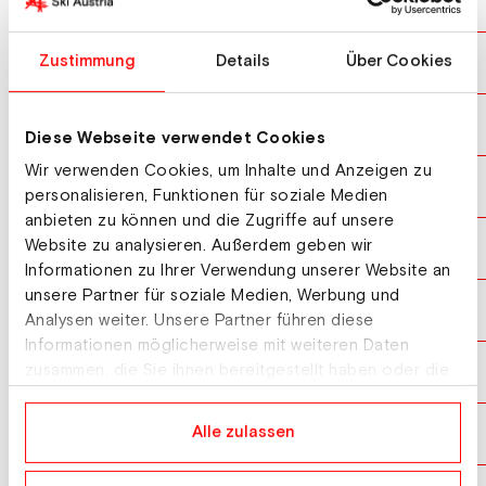
KOTNIK Gloria
10
ZAMFIROVA Malena
Zustimmung
Details
Über Cookies
10
SCHOEFFMANN Pia
12
Diese Webseite verwendet Cookies
Wir verwenden Cookies, um Inhalte und Anzeigen zu
SCHEID Mathilda
13
personalisieren, Funktionen für soziale Medien
anbieten zu können und die Zugriffe auf unsere
Website zu analysieren. Außerdem geben wir
PAYER Sabine
14
Informationen zu Ihrer Verwendung unserer Website an
unsere Partner für soziale Medien, Werbung und
KEISER Jessica
15
Analysen weiter. Unsere Partner führen diese
Informationen möglicherweise mit weiteren Daten
BAETSCHI Flurina Neva
zusammen, die Sie ihnen bereitgestellt haben oder die
16
sie im Rahmen Ihrer Nutzung der Dienste gesammelt
haben.
FAVA Elisa
Alle zulassen
17