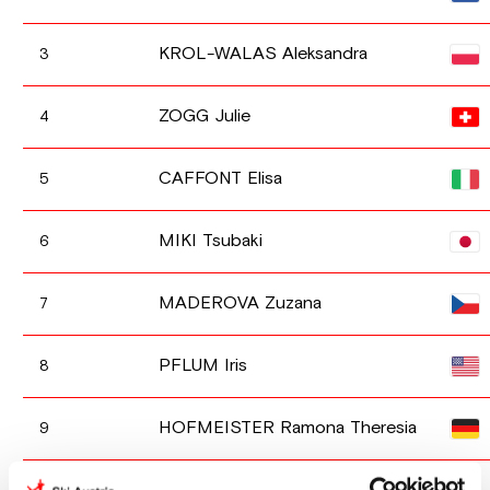
KROL-WALAS Aleksandra
3
ZOGG Julie
4
CAFFONT Elisa
5
MIKI Tsubaki
6
MADEROVA Zuzana
7
PFLUM Iris
8
HOFMEISTER Ramona Theresia
9