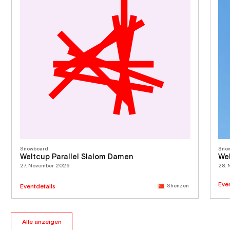
Snowboard
Sno
Weltcup Parallel Slalom Damen
We
27. November 2026
28.
Eve
Eventdetails
Shenzen
Alle anzeigen