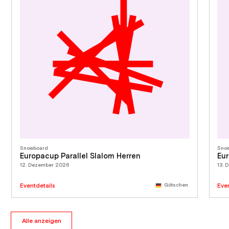
Snowboard
Sno
Europacup Parallel Slalom Herren
Eur
12. Dezember 2026
13. 
Eventdetails
Götschen
Eve
Alle anzeigen