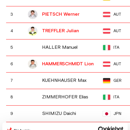
PIETSCH Werner
AUT
3
TREFFLER Julian
AUT
4
HALLER Manuel
ITA
5
HAMMERSCHMIDT Lion
AUT
6
KUEHNHAUSER Max
GER
7
ZIMMERHOFER Elias
ITA
8
SHIMIZU Daichi
JPN
9