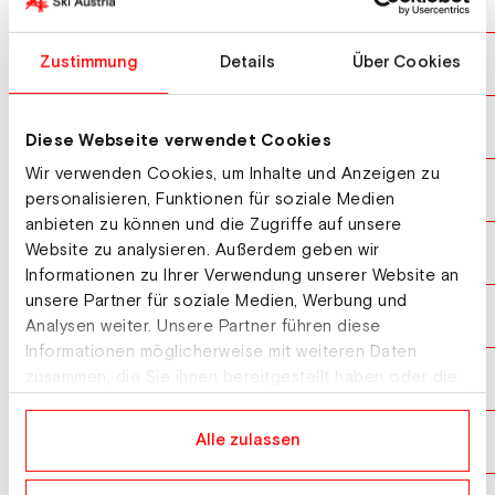
KANEMATSU Naoki
JPN
10
KABALIUK Andrii
Zustimmung
Details
Über Cookies
UKR
11
MOMONO Shinya
JPN
12
Diese Webseite verwendet Cookies
Wir verwenden Cookies, um Inhalte und Anzeigen zu
ROSENCRANZ Ryan
USA
13
personalisieren, Funktionen für soziale Medien
anbieten zu können und die Zugriffe auf unsere
Website zu analysieren. Außerdem geben wir
SANTUARI Mike
ITA
14
Informationen zu Ihrer Verwendung unserer Website an
unsere Partner für soziale Medien, Werbung und
VOJTASEK Samuel
GER
15
Analysen weiter. Unsere Partner führen diese
Informationen möglicherweise mit weiteren Daten
YAMADA Rion
zusammen, die Sie ihnen bereitgestellt haben oder die
JPN
16
sie im Rahmen Ihrer Nutzung der Dienste gesammelt
haben.
KULPINSKI Anatol
Alle zulassen
POL
17