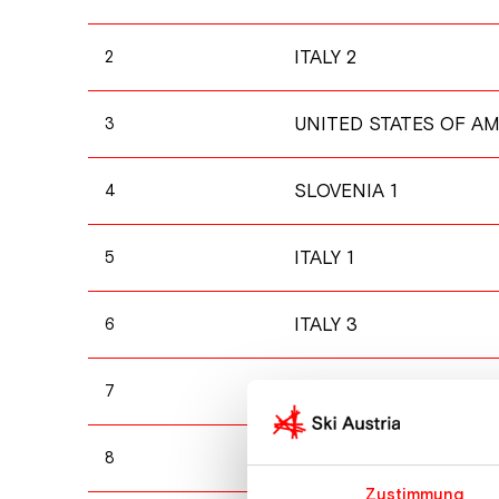
ITALY 2
2
UNITED STATES OF AM
3
SLOVENIA 1
4
ITALY 1
5
ITALY 3
6
AUSTRIA 3
7
SWITZERLAND 1
8
Zustimmung