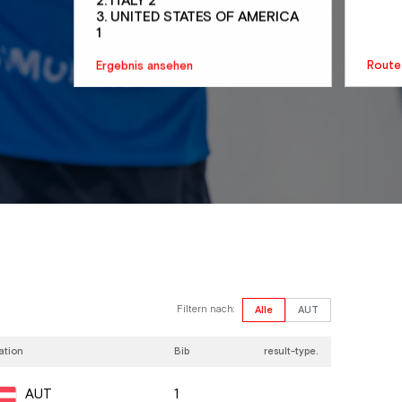
2. ITALY 2
3. UNITED STATES OF AMERICA
1
Ergebnis ansehen
Route
Filtern nach:
Alle
AUT
ation
Bib
result-type.
1
AUT