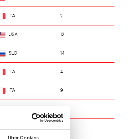
2
ITA
12
USA
14
SLO
4
ITA
9
ITA
10
AUT
11
SUI
Über Cookies