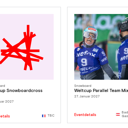
ard
Snowboard
cup Snowboardcross
Weltcup Parallel Team Mi
d
27. Januar 2027
nuar 2027
Bad
Eventdetails
TBC
etails
Gas