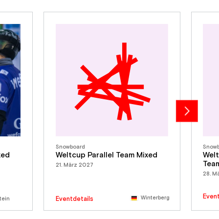
Snowboard
Snow
xed
Weltcup Parallel Team Mixed
Wel
Tea
21. März 2027
28. M
Event
Winterberg
Eventdetails
tein