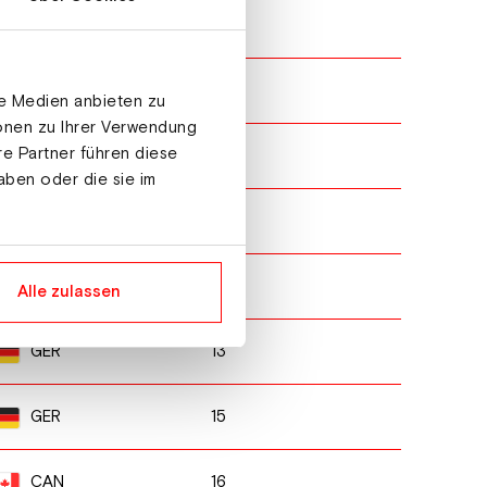
3
CAN
5
CAN
le Medien anbieten zu
ionen zu Ihrer Verwendung
re Partner führen diese
6
GER
aben oder die sie im
7
AUT
8
AUT
Alle zulassen
13
GER
15
GER
16
CAN