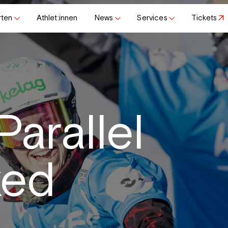
rten
Athlet:innen
News
Services
Tickets
arallel
xed