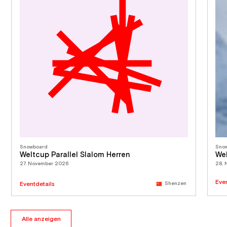
Snowboard
Sno
Weltcup Parallel Slalom Herren
Wel
27. November 2026
28.
Eve
Eventdetails
Shenzen
Alle anzeigen