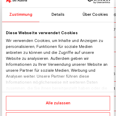
CHOLLET Aidan
FRA
10
5
BERG Paul
Zustimmung
Details
Über Cookies
GER
11
2
CHOURA Krystof
CZE
12
27
Diese Webseite verwendet Cookies
Wir verwenden Cookies, um Inhalte und Anzeigen zu
NOERL Martin
GER
13
9
personalisieren, Funktionen für soziale Medien
anbieten zu können und die Zugriffe auf unsere
Website zu analysieren. Außerdem geben wir
VISINTIN Omar
ITA
14
11
Informationen zu Ihrer Verwendung unserer Website an
unsere Partner für soziale Medien, Werbung und
HOUSER Radek
CZE
15
15
Analysen weiter. Unsere Partner führen diese
Informationen möglicherweise mit weiteren Daten
PARE Nathan
zusammen, die Sie ihnen bereitgestellt haben oder die
USA
16
21
sie im Rahmen Ihrer Nutzung der Dienste gesammelt
haben.
SURGET Merlin
Alle zulassen
FRA
17
6