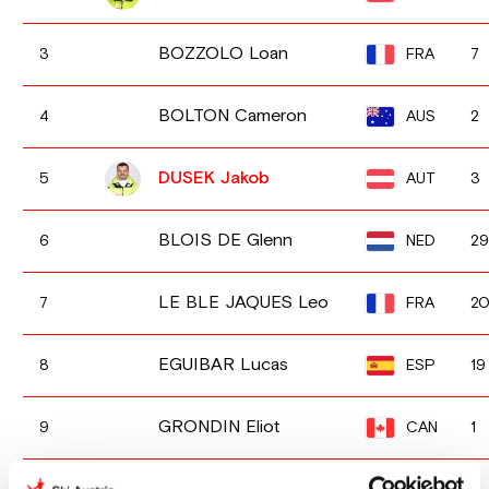
BOZZOLO Loan
FRA
3
7
BOLTON Cameron
AUS
4
2
DUSEK Jakob
AUT
5
3
BLOIS DE Glenn
NED
6
2
LE BLE JAQUES Leo
FRA
7
2
EGUIBAR Lucas
ESP
8
19
GRONDIN Eliot
CAN
9
1