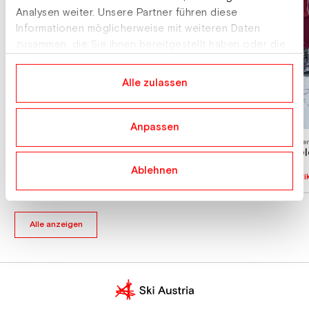
Analysen weiter. Unsere Partner führen diese
Informationen möglicherweise mit weiteren Daten
zusammen, die Sie ihnen bereitgestellt haben oder die
sie im Rahmen Ihrer Nutzung der Dienste gesammelt
haben.
Alle zulassen
Anpassen
Telemark
Tele
ÖM: Premierentitel für Stefan Dietrich
Te
Ablehnen
Artikel lesen
Arti
Alle anzeigen