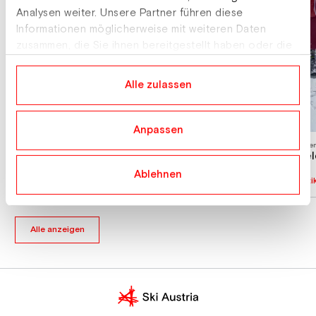
Analysen weiter. Unsere Partner führen diese
Informationen möglicherweise mit weiteren Daten
zusammen, die Sie ihnen bereitgestellt haben oder die
sie im Rahmen Ihrer Nutzung der Dienste gesammelt
haben.
Alle zulassen
Anpassen
Telemark
Tele
ÖM: Premierentitel für Stefan Dietrich
Te
Ablehnen
Artikel lesen
Arti
Alle anzeigen