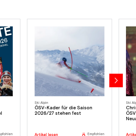
Ski Alpin
Ski Al
ÖSV-Kader für die Saison
Chri
l
2026/27 stehen fest
ÖSV 
Neua
pfohlen
Empfohlen
Artikel lesen
Artik