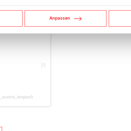
Anpassen
ram an
i_austria_langlauf)