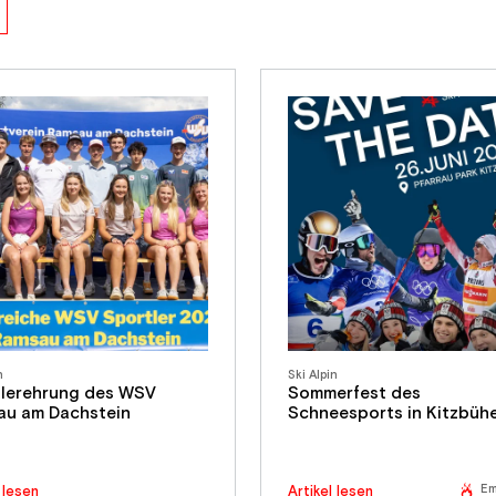
n
Ski Alpin
lerehrung des WSV
Sommerfest des
au am Dachstein
Schneesports in Kitzbühe
Em
Artikel lesen
 lesen