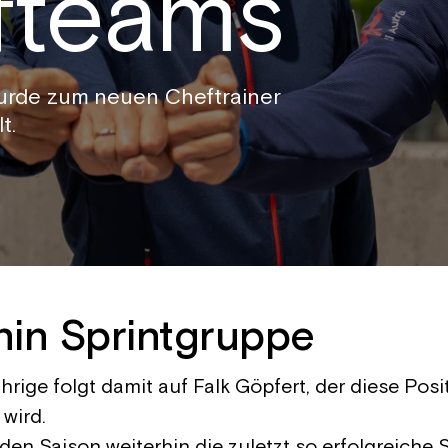
fteams
urde zum neuen Cheftrainer
t.
rhin Sprintgruppe
hrige folgt damit auf Falk Göpfert, der diese Posi
wird.
en Saison weiterhin die zuletzt so erfolgreiche 