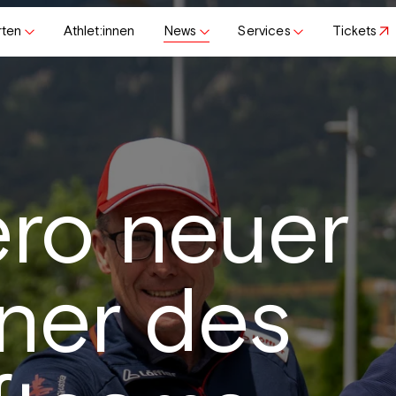
rten
Athlet:innen
News
Services
Tickets
ro neuer
iner des