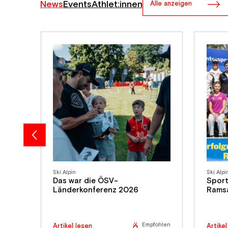
News
Events
Athlet:innen
Alle anzeigen
Ski Alpin
Ski Alpi
Das war die ÖSV-
Sport
Länderkonferenz 2026
Rams
Empfohlen
Artikel lesen
Artikel