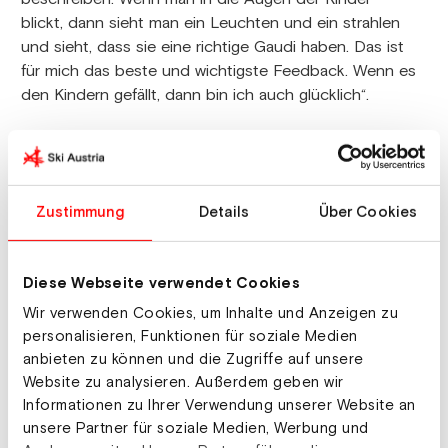
blickt, dann sieht man ein Leuchten und ein strahlen
und sieht, dass sie eine richtige Gaudi haben. Das ist
für mich das beste und wichtigste Feedback. Wenn es
den Kindern gefällt, dann bin ich auch glücklich“.
Jacqueline Seifriedsberger:
„Es war wieder
richtig super und es hat sich was getan in den
letzten Jahren. Es waren dieses Mal 40 Mädels
Zustimmung
Details
Über Cookies
dabei, das daugt mir persönlich sehr. Es ist schön,
wenn man die Kinder ansieht und sie ein strahlen im
Gesicht haben. Heute ist auch noch zum
Diese Webseite verwendet Cookies
Abschluss die Sonne rausgekommen.“
Wir verwenden Cookies, um Inhalte und Anzeigen zu
personalisieren, Funktionen für soziale Medien
Stefan Kraft:
„Mir hat es wieder sehr gut gefallen.
anbieten zu können und die Zugriffe auf unsere
Die Kinder sind sehr tüchtig und geben vier Tage
Website zu analysieren. Außerdem geben wir
Vollgas beim Training und dürfen alles ausprobieren.
Informationen zu Ihrer Verwendung unserer Website an
Ich war heute noch mit ein paar auf der K60
unsere Partner für soziale Medien, Werbung und
Schanze und haben einen Geschicklichkeitstest