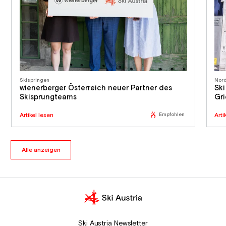
Skispringen
Nord
wienerberger Österreich neuer Partner des
Ski
Skisprungteams
Gri
Artikel lesen
Empfohlen
Arti
Alle anzeigen
Ski Austria Newsletter