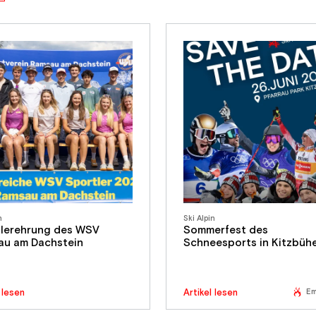
n
Ski Alpin
lerehrung des WSV
Sommerfest des
au am Dachstein
Schneesports in Kitzbühe
Em
Artikel lesen
 lesen