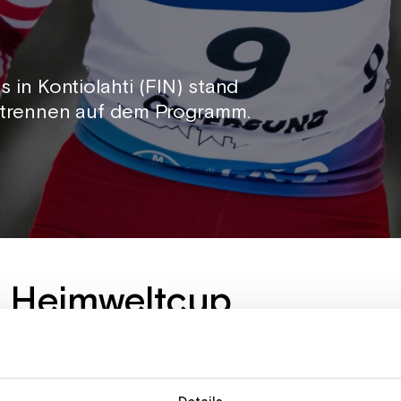
in Kontiolahti (FIN) stand
rtrennen auf dem Programm.
r Heimweltcup
inzel-Wettkampf in Finnland eine solide Vorstellu
32,4 Minuten Rang 15. Anna Gandler landete mit 
n auf Rang 27.