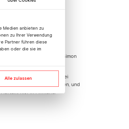
Über Cookies
le Medien anbieten zu
ionen zu Ihrer Verwendung
re Partner führen diese
aben oder die sie im
n gegen die Französin Julia Simon
mit dem 15. Platz und den zwei
Alle zulassen
fach schon zu viel investieren, und
uftakt hier in Finnland.“