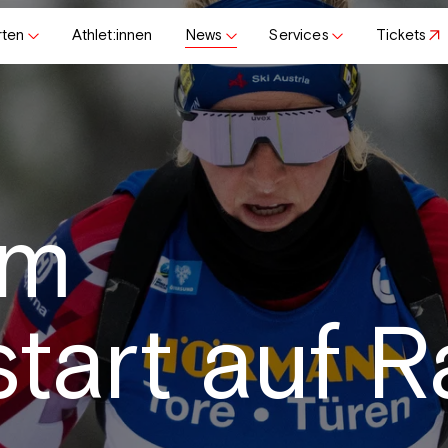
rten
Athlet:innen
News
Services
Tickets
im
tart auf 