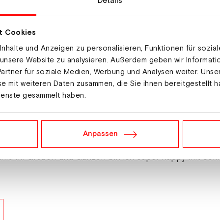
Details
t Cookies
nhalte und Anzeigen zu personalisieren, Funktionen für sozia
 unsere Website zu analysieren. Außerdem geben wir Informat
artner für soziale Medien, Werbung und Analysen weiter. Unse
e mit weiteren Daten zusammen, die Sie ihnen bereitgestellt h
berg. Die Skandinavierin setzte sich mit zwei Strafrunde
ienste gesammelt haben.
anziska Preuß (+19,1 sec./2 Fehlschüsse) durch.
 sehr spannend. Ich bin alles in allem zufrieden, auch 
Anpassen
und ich musste in den ersten drei Runden vermutlich ein
hlt. Im Großen und Ganzen bin ich super happy mit dem A