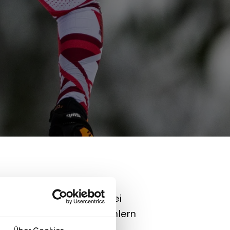
ng ab und belegte mit zwei
insgesamt vier Schießfehlern