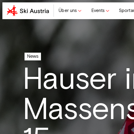
Über uns
Events
Sporta
News
Hauser 
Massens