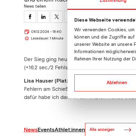
Zustimmung
News teilen
Diese Webseite verwende
Wir verwenden Cookies, um I
08.12.2024 - 18:40
können und die Zugriffe auf
Lesedauer: 1 Minute
unserer Website an unsere P
Informationen möglicherweis
Der Sieg ging heute an die Schwedin Elvira Oe
Rahmen Ihrer Nutzung der D
(+16,2 sec./2 Fehlschüsse) und die Deutsche Fr
Lisa Hauser (Platz 15):
„Das heutige Rennen war
Ablehnen
Fehlern am Schießstand. Aber es war beinhart 
dafür habe ich dann in der letzten Runde beza
News
Events
Athlet:innen
Alle anzeigen