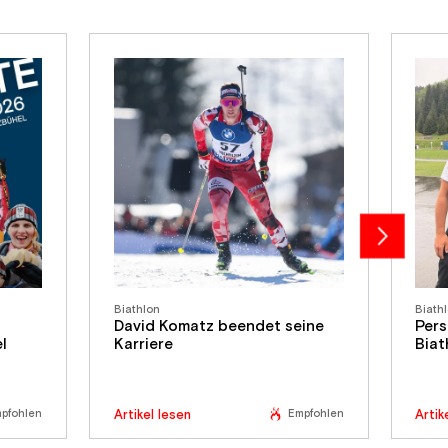
Biathlon
Biath
David Komatz beendet seine
Pers
l
Karriere
Bia
pfohlen
Empfohlen
Artikel lesen
Artik