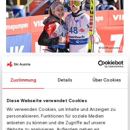
© GEPA pictures
Lisa Eder schafft am zweiten Wettkampftag in Hinzenbach den
Sprung in die Top-10.
Vier Ski Austria Springerinnen in den
Zustimmung
Details
Über Cookies
Top-15
Auch heute konnten die österreichischen
Diese Webseite verwendet Cookies
Springerinnen ihre tolle Formkurve unterstreichen.
Wir verwenden Cookies, um Inhalte und Anzeigen zu
Insgesamt sind neben Eva Pinkelnig und Jacqueline
personalisieren, Funktionen für soziale Medien
Seifriedsberger noch zwei weitere Ski Austria
anbieten zu können und die Zugriffe auf unsere
Springerinnen in den Top-15 vertreten. Lisa Eder
Website zu analysieren. Außerdem geben wir