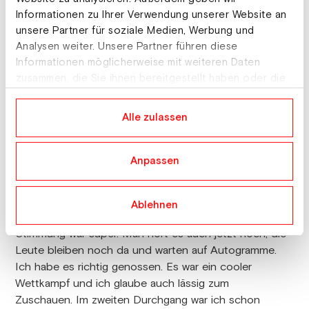
schafft heute mit einem tollen zweiten Durchgang den
Informationen zu Ihrer Verwendung unserer Website an
Sprung in die Top-10 als Siebte. Sara Marita Kramer
unsere Partner für soziale Medien, Werbung und
verbesserte sich ebenfalls und belegt Position 12. Die
Analysen weiter. Unsere Partner führen diese
Oberösterreicherin Julia Mühlbacher beendete die
Informationen möglicherweise mit weiteren Daten
zweite Einzelentscheidung als 16. und Chiara Kreuzer
zusammen, die Sie ihnen bereitgestellt haben oder die
als 23. Die Österreicherinnen bauen somit den
sie im Rahmen Ihrer Nutzung der Dienste gesammelt
Vorsprung im Nationencup weiter aus und haben
haben.
Alle zulassen
derzeit einen Vorsprung von 345 Punkten auf
Slowenien.
Anpassen
Eindrücke aus Hinzenbach
Ablehnen
Eva Pinkelnig (1. Platz):
„Es war unglaublich cool. Die
Stimmung war super. Man hört es auch jetzt noch, die
Leute bleiben noch da und warten auf Autogramme.
Ich habe es richtig genossen. Es war ein cooler
Wettkampf und ich glaube auch lässig zum
Zuschauen. Im zweiten Durchgang war ich schon