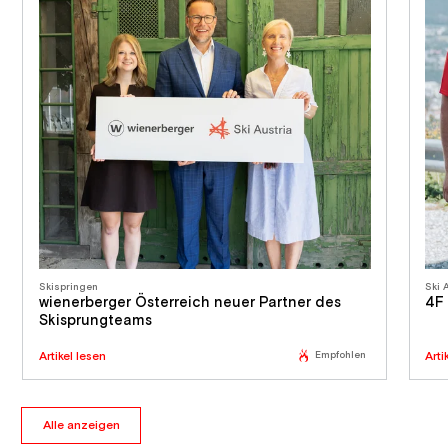
Skispringen
Ski 
wienerberger Österreich neuer Partner des
4F 
Skisprungteams
Artikel lesen
Empfohlen
Arti
Alle anzeigen