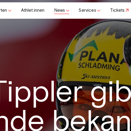
rten
Athlet:innen
News
Services
Tickets
ippler gib
ende bekan