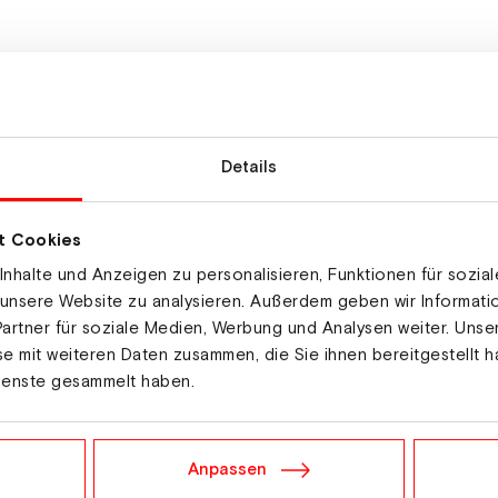
Details
it Stolz und Dankbarkei
t Cookies
voller Vorfreude in die 
nhalte und Anzeigen zu personalisieren, Funktionen für sozia
 unsere Website zu analysieren. Außerdem geben wir Informat
artner für soziale Medien, Werbung und Analysen weiter. Unse
e mit weiteren Daten zusammen, die Sie ihnen bereitgestellt h
ienste gesammelt haben.
Anpassen