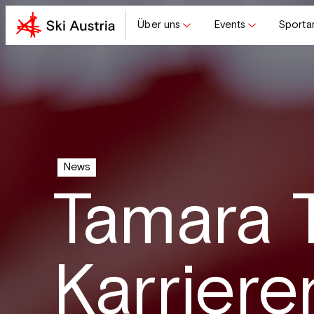
Über uns
Events
Sporta
News
Tamara T
Karrier