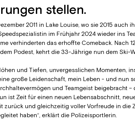
ungen stellen.
ezember 2011 in Lake Louise, wo sie 2015 auch ihr
peedspezialistin im Frühjahr 2024 wieder ins Te
eme verhinderten das erhoffte Comeback. Nach 1
 dem Podest, kehrt die 33-Jährige nun dem Ski-
en Höhen und Tiefen, unvergesslichen Momenten, 
ne große Leidenschaft, mein Leben - und nun schl
Durchhaltevermögen und Teamgeist beigebracht – d
Nun ist Zeit für einen neuen Lebensabschnitt, n
t zurück und gleichzeitig voller Vorfreude in die Z
eitet haben“, erklärt die Polizeisportlerin.