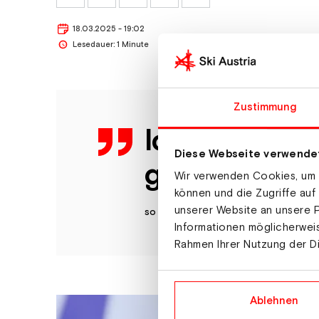
18.03.2025 - 19:02
Lesedauer: 1 Minute
Zustimmung
Ich blicke m
Diese Webseite verwende
gleichzeitig 
Wir verwenden Cookies, um I
können und die Zugriffe auf
unserer Website an unsere P
so die 33-Jährige über ihren Rücktritt
Informationen möglicherweis
Rahmen Ihrer Nutzung der D
Ablehnen