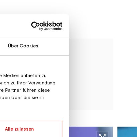
Über Cookies
t zurück und
Zukunft.
le Medien anbieten zu
ionen zu Ihrer Verwendung
re Partner führen diese
aben oder die sie im
Alle zulassen