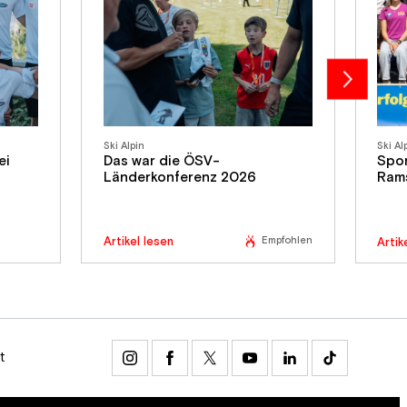
Ski Alpin
Ski Al
ei
Das war die ÖSV-
Spo
Länderkonferenz 2026
Ram
Empfohlen
Artikel lesen
Artik
t