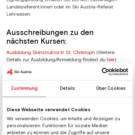
Landesreferent:innen oder im Ski Austria-Referat
Lehrwesen.
Ausschreibungen zu den
nächsten Kursen:
Ausbildung Skiinstruktor:in St. Christoph
(Weitere
Details zur Ausbildung/Anmeldung findest du
hier
)
Ski Austria Skiinstruktor:innen
Fortbildung
Zustimmung
Details
Über Cookies
Termine 2027:
Diese Webseite verwendet Cookies
Datum
Kurs
Ort
Wir verwenden Cookies, um Inhalte und Anzeigen zu
28. bis 31.01.2027
Kurs A
St. Christoph am Arlberg
personalisieren, Funktionen für soziale Medien
anbieten zu können und die Zugriffe auf unsere