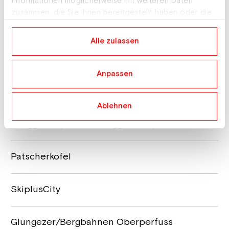
Informationen möglicherweise mit weiteren Daten
zusammen, die Sie ihnen bereitgestellt haben oder die
sie im Rahmen Ihrer Nutzung der Dienste gesammelt
Skigebiete
haben.
Alle zulassen
Axamer Lizum
Anpassen
Mutterer Alm
Ablehnen
Rangger Köpfl: www.rangger-koepfl.at
Patscherkofel
SkiplusCity
Glungezer/Bergbahnen Oberperfuss