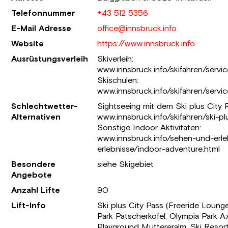
Telefonnummer
+43 512 5356
E-Mail Adresse
office@innsbruck.info
Website
https://www.innsbruck.info
Ausrüstungsverleih
Skiverleih:
www.innsbruck.info/skifahren/service
Skischulen:
www.innsbruck.info/skifahren/servic
Schlechtwetter-
Sightseeing mit dem Ski plus City 
Alternativen
www.innsbruck.info/skifahren/ski-pl
Sonstige Indoor Aktivitäten:
www.innsbruck.info/sehen-und-er
erlebnisse/indoor-adventure.html
Besondere
siehe Skigebiet
Angebote
Anzahl Lifte
90
Lift-Info
Ski plus City Pass (Freeride Lounge
Park Patscherkofel, Olympia Park A
Playground Muttereralm, Ski Resort