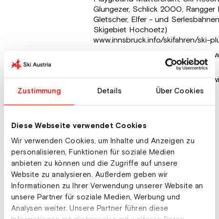
Glungezer, Schlick 2000, Rangger K
Gletscher, Elfer - und Serlesbahnen
Skigebiet Hochoetz)
www.innsbruck.info/skifahren/ski-pl
Sportprogramm
Langlaufen, Rodeln, Schneeschuhw
Snowboard, Hallenbad
Sportprogramm-
https://www.innsbruck.info/sport/wi
Info
Zustimmung
Details
Über Cookies
Unterkünfte
Diese Webseite verwendet Cookies
Wir verwenden Cookies, um Inhalte und Anzeigen zu
Jugendherberge Innsbruck
personalisieren, Funktionen für soziale Medien
Reichenauerstraße 147, 6020
anbieten zu können und die Zugriffe auf unsere
Unterkunft
Innsbruck
Website zu analysieren. Außerdem geben wir
Informationen zu Ihrer Verwendung unserer Website an
unsere Partner für soziale Medien, Werbung und
Landessportzentrum Tirol
Analysen weiter. Unsere Partner führen diese
Unterkunft
Olympiastraße 10a, 6020 Innsbruck