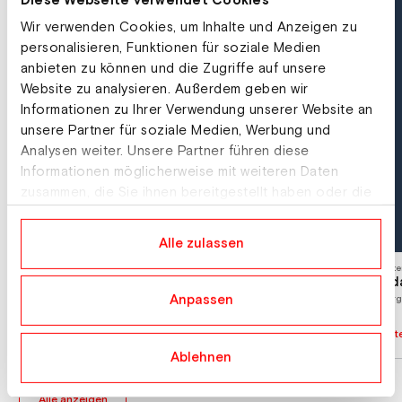
Diese Webseite verwendet Cookies
Wir verwenden Cookies, um Inhalte und Anzeigen zu
personalisieren, Funktionen für soziale Medien
anbieten zu können und die Zugriffe auf unsere
Website zu analysieren. Außerdem geben wir
Informationen zu Ihrer Verwendung unserer Website an
unsere Partner für soziale Medien, Werbung und
Analysen weiter. Unsere Partner führen diese
Informationen möglicherweise mit weiteren Daten
zusammen, die Sie ihnen bereitgestellt haben oder die
sie im Rahmen Ihrer Nutzung der Dienste gesammelt
haben.
Alle zulassen
Unterkunft
Unte
Abergalm
Ada
Anpassen
Sonnberg 2, 5761 Maria Alm
Berg
Sonnberg 2, 5761 Maria
Unterkunft Details
Unte
Alm
Ablehnen
Alle anzeigen