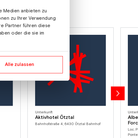
le Medien anbieten zu
ionen zu Ihrer Verwendung
re Partner führen diese
aben oder die sie im
Alle zulassen
Unterkunft
Unter
Aktivhotel Ötztal
Albe
Forc
Bahnhofstraße 4, 6430 Ötztal Bahnhof
Loc. P
Ponte