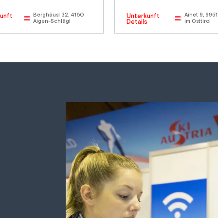
Berghäusl 32, 4160
Ainet 9, 9951
unft
Unterkunft
s
Aigen-Schlägl
Details
im Osttirol