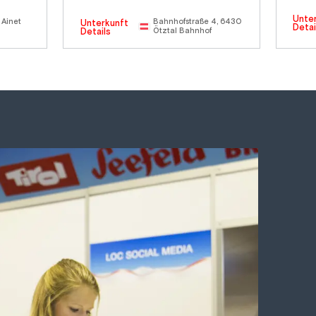
Unte
 Ainet
Bahnhofstraße 4, 6430
Unterkunft
Detai
Details
Ötztal Bahnhof