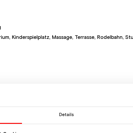
g
rium, Kinderspielplatz, Massage, Terrasse, Rodelbahn, St
2km vom Elferlift, 9km von der Schlick 2000, 15km vo
00 Euro HP (Hauptsaison)
Details