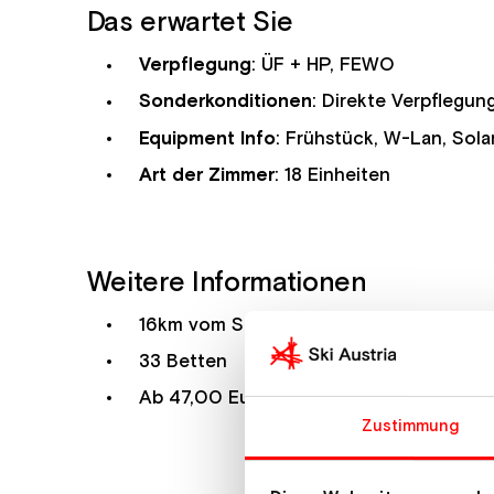
Das erwartet Sie
Verpflegung
: ÜF + HP, FEWO
Sonderkonditionen
: Direkte Verpflegun
Equipment Info
: Frühstück, W-Lan, Sola
Art der Zimmer
: 18 Einheiten
Weitere Informationen
16km vom Stubaier Gletscher entfernt, 
33 Betten
Ab 47,00 Euro HP (Nebensaison) Ab 74,
Zustimmung