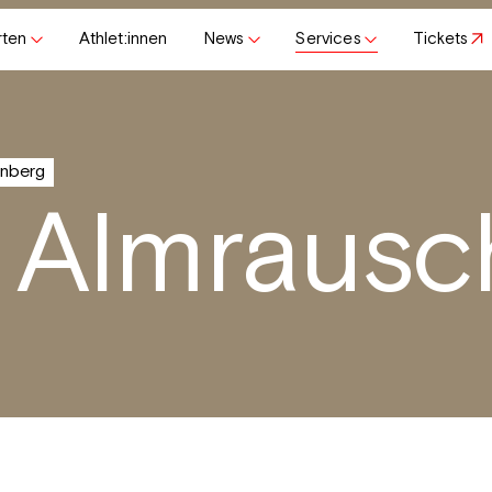
rten
Athlet:innen
News
Services
Tickets
önberg
 Almrausc