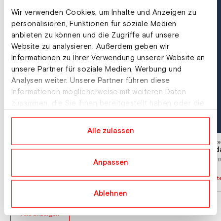
Wir verwenden Cookies, um Inhalte und Anzeigen zu
personalisieren, Funktionen für soziale Medien
anbieten zu können und die Zugriffe auf unsere
Website zu analysieren. Außerdem geben wir
Informationen zu Ihrer Verwendung unserer Website an
unsere Partner für soziale Medien, Werbung und
Analysen weiter. Unsere Partner führen diese
Informationen möglicherweise mit weiteren Daten
zusammen, die Sie ihnen bereitgestellt haben oder die
sie im Rahmen Ihrer Nutzung der Dienste gesammelt
haben.
Alle zulassen
Unterkunft
Unte
Abergalm
Ada
Sonnberg 2, 5761 Maria Alm
Berg
Anpassen
Sonnberg 2, 5761 Maria
Unterkunft Details
Unte
Alm
Ablehnen
Alle anzeigen