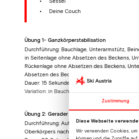
Sessel
Deine Couch
Übung 1- Ganzkörperstabilisation
Durchführung: Bauchlage, Unterarmstütz, Beine
in Seitenlage ohne Absetzen des Beckens, Unte
Rückenlage ohne Absetzen des Beckens, Unterar
Absetzen des Beckens
Dauer: 15 Sekunden halten pro Lage
Variation: in Bauchlage Arm/Bein diagonal str
Zustimmung
Übung 2: Gerader Rücken (Rückendreher)
Diese Webseite verwende
Durchführung: Auf Stuhlkante sitzend, Besens
Wir verwenden Cookies, um I
Oberkörpers nach vorne strecken.
können und die Zugriffe auf