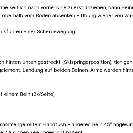
rme seitlich nach vorne, Knie zuerst anziehen, dann Bei
p oberhalb vom Boden absenken – Übung wieder von vor
; Ausführen einer Scherbewegung
 hinten unten gestreckt (Skispringerposition), tief geh
element, Landung auf beiden Beinen, Arme werden hinte
f einem Bein (3x/Seite)
usammengerolltem Handtuch – anderes Bein 45° angewink
 / li kippen; Gleichgewicht halten!