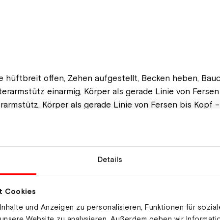
 hüftbreit offen, Zehen aufgestellt, Becken heben, Bau
rarmstütz einarmig, Körper als gerade Linie von Fersen b
mstütz, Körper als gerade Linie von Fersen bis Kopf – 
ecken, in Seitenlage oberes Bein abspreizen, in Rücken
Details
t Cookies
tiel umfassen, Oberkörper vorbeugen (gerader Rücken!),
nhalte und Anzeigen zu personalisieren, Funktionen für sozia
 unsere Website zu analysieren. Außerdem geben wir Informat