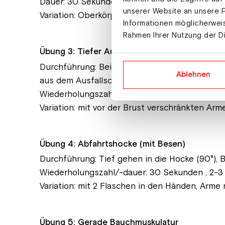
Dauer: 30 Sekunden halten.
unserer Website an unsere P
Variation: Oberkörperrotation mit stabiler Sch
Informationen möglicherweis
Rahmen Ihrer Nutzung der D
Übung 3: Tiefer Ausfallschritt
Durchführung: Beidbeinig auf Sofa/Couch stehen
Ablehnen
aus dem Ausfallschritt zurück in Einbeinstand 
Wiederholungszahl/Dauer: 8-12x/Seite.
Variation: mit vor der Brust verschränkten Arm
Übung 4: Abfahrtshocke (mit Besen)
Durchführung: Tief gehen in die Hocke (90°), 
Wiederholungszahl/-dauer: 30 Sekunden , 2-3
Variation: mit 2 Flaschen in den Händen, Arme
Übung 5: Gerade Bauchmuskulatur