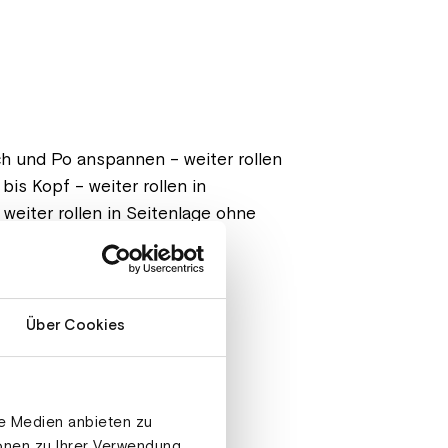
ch und Po anspannen – weiter rollen
is Kopf – weiter rollen in
weiter rollen in Seitenlage ohne
lage Beine abwechselnd heben
Über Cookies
 Arme in Verlängerung des
le Medien anbieten zu
ionen zu Ihrer Verwendung