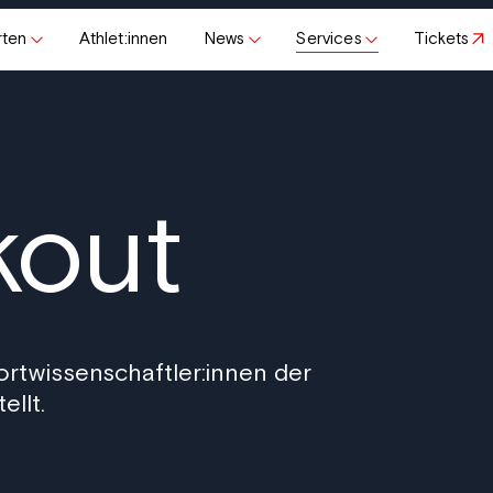
rten
Athlet:innen
News
Services
Tickets
kout
rtwissenschaftler:innen der
llt.