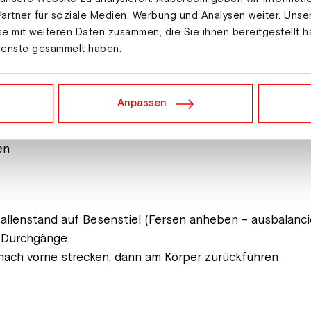
artner für soziale Medien, Werbung und Analysen weiter. Unse
ulterachse
e mit weiteren Daten zusammen, die Sie ihnen bereitgestellt h
ienste gesammelt haben.
d, (langer) Ausfallschritt nach vorne auf den Boden, ti
Anpassen
drücken und kurz stabilisieren.
en
Ballenstand auf Besenstiel (Fersen anheben – ausbalancie
 Durchgänge.
 nach vorne strecken, dann am Körper zurückführen