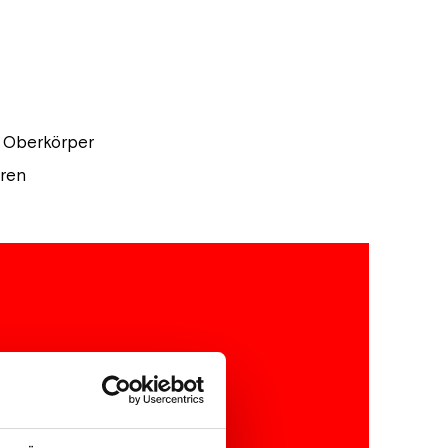
r Oberkörper
hren