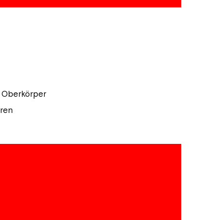
r Oberkörper
hren