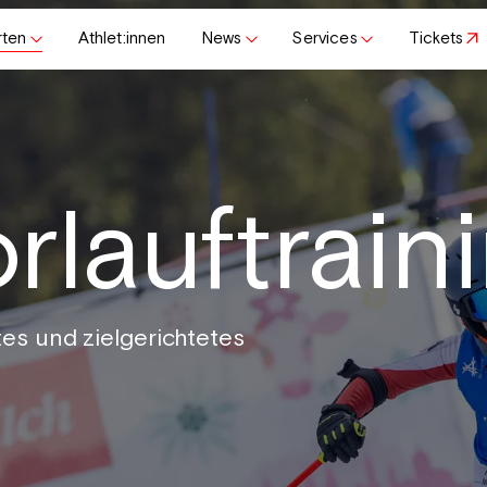
rten
Athlet:innen
News
Services
Tickets
rlauftrain
es und zielgerichtetes