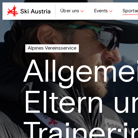
Über uns
Events
Sporta
Alpines Vereinsservice
Allgemei
Eltern u
Trainer: