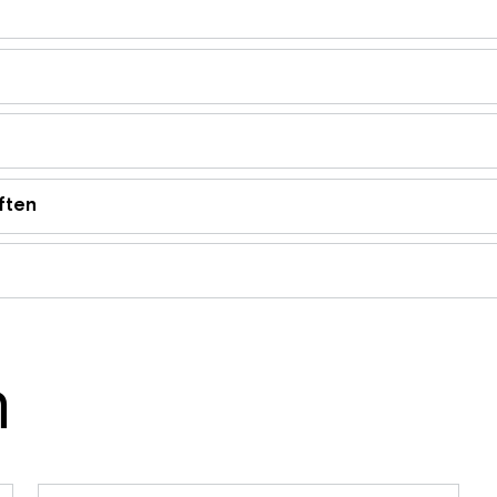
ften
n