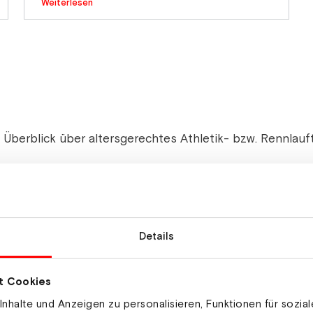
Weiterlesen
 Überblick über altersgerechtes Athletik- bzw. Rennlauft
ngsplan (PDF)
Details
t Cookies
nhalte und Anzeigen zu personalisieren, Funktionen für sozia
ildern der einzelnen Disziplinen: