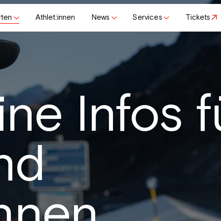
rten
Athlet:innen
News
Services
Tickets
ne Infos f
nd
innen