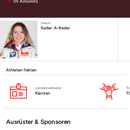
SV Achomitz
Details
Kader: A-Kader
Athleten Fakten
Landesverband
Tr
Kärnten
T
Ausrüster & Sponsoren