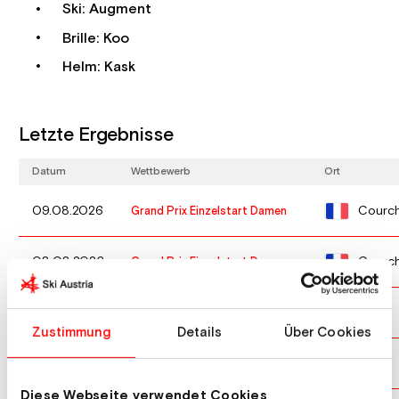
Ski: Augment
Brille: Koo
Helm: Kask
Letzte Ergebnisse
Datum
Wettbewerb
Ort
Courch
09.08.2026
Grand Prix Einzelstart Damen
Courch
08.08.2026
Grand Prix Einzelstart Damen
Oslo
15.03.2026
Weltcup Großschanze Damen
Zustimmung
Details
Über Cookies
Lahti
06.03.2026
Weltcup Großschanze Damen
Diese Webseite verwendet Cookies