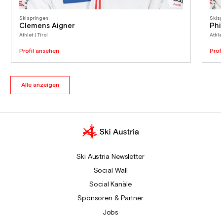
Skispringen
Skis
Clemens Aigner
Ph
Athlet | Tirol
Athle
Profil ansehen
Pro
Alle anzeigen
Ski Austria Newsletter
Social Wall
Social Kanäle
Sponsoren & Partner
Jobs