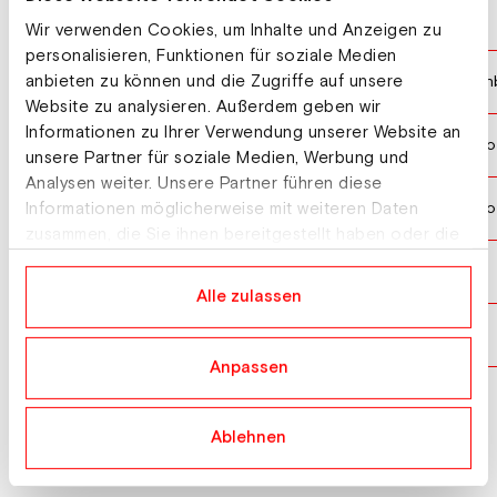
Lahti
05.03.2026
Weltcup Großschanze Damen
Wir verwenden Cookies, um Inhalte und Anzeigen zu
personalisieren, Funktionen für soziale Medien
anbieten zu können und die Zugriffe auf unsere
Hinzen
28.02.2026
Weltcup Normalschanze Damen
Website zu analysieren. Außerdem geben wir
Informationen zu Ihrer Verwendung unserer Website an
Ljubno
11.01.2026
Weltcup Normalschanze Damen
unsere Partner für soziale Medien, Werbung und
Analysen weiter. Unsere Partner führen diese
Informationen möglicherweise mit weiteren Daten
Ljubno
10.01.2026
Weltcup Normalschanze Damen
zusammen, die Sie ihnen bereitgestellt haben oder die
sie im Rahmen Ihrer Nutzung der Dienste gesammelt
Wisla
05.12.2025
Weltcup Großschanze Damen
haben.
Alle zulassen
Falun
30.11.2025
Weltcup Großschanze Damen
Anpassen
Ablehnen
Mehr laden