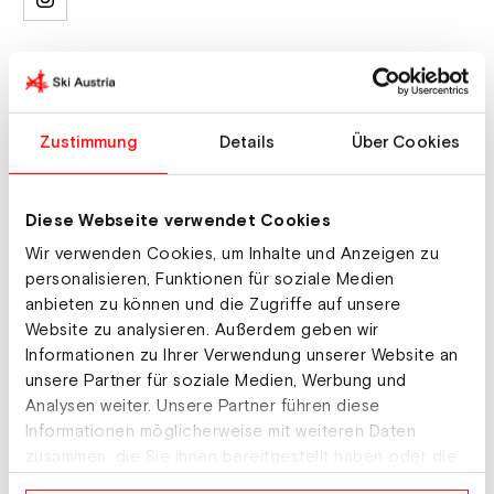
Ausrüster & Sponsoren
Ski: Hagan
Zustimmung
Details
Über Cookies
Schuhe: Dynafit
Bindung: ATK
Diese Webseite verwendet Cookies
Stöcke: Hagan
Wir verwenden Cookies, um Inhalte und Anzeigen zu
Brille: PopEyes
personalisieren, Funktionen für soziale Medien
anbieten zu können und die Zugriffe auf unsere
Helm: Camp
Website zu analysieren. Außerdem geben wir
Informationen zu Ihrer Verwendung unserer Website an
unsere Partner für soziale Medien, Werbung und
Hobbies
Analysen weiter. Unsere Partner führen diese
Informationen möglicherweise mit weiteren Daten
Sportliche Aktivität, Lesen;
zusammen, die Sie ihnen bereitgestellt haben oder die
sie im Rahmen Ihrer Nutzung der Dienste gesammelt