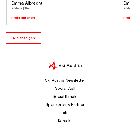
Emma Albrecht
Eme
Athletin | Tirol
Athl
Profil ansehen
Pro
Alle anzeigen
Ski Austria Newsletter
Social Wall
Social Kanäle
Sponsoren & Partner
Jobs
Kontakt