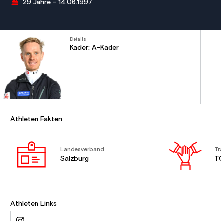
29 Jahre - 14.06.1997
Details
Kader: A-Kader
Athleten Fakten
Landesverband
Tr
Salzburg
T
Athleten Links