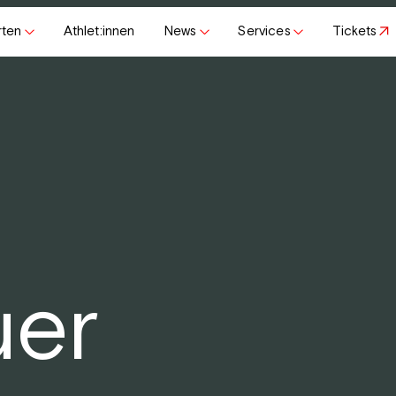
rten
Athlet:innen
News
Services
Tickets
uer