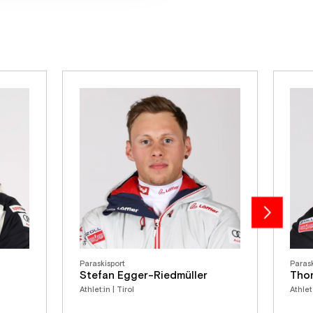
Paraskisport
Parask
Stefan Egger-Riedmüller
Tho
Athlet:in | Tirol
Athlet