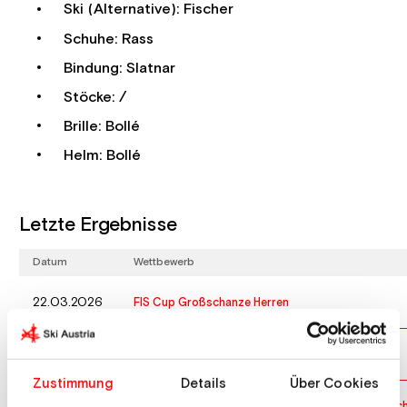
Ski (Alternative): Fischer
Schuhe: Rass
Bindung: Slatnar
Stöcke: /
Brille: Bollé
Helm: Bollé
Letzte Ergebnisse
Datum
Wettbewerb
22.03.2026
FIS Cup Großschanze Herren
21.03.2026
FIS Cup Großschanze Herren
Zustimmung
Details
Über Cookies
08.03.2026
Junior:innen Weltmeisterschaften Team Normalsc