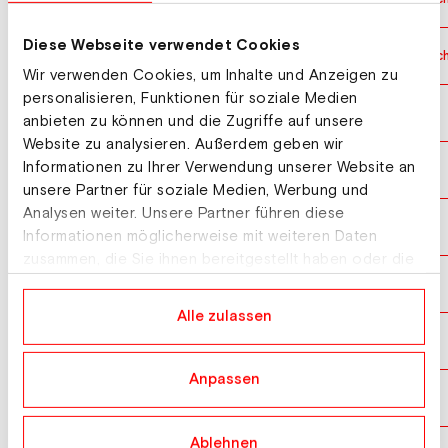
Diese Webseite verwendet Cookies
07.03.2026
Junior:innen Weltmeisterschaften Team Normalsc
Wir verwenden Cookies, um Inhalte und Anzeigen zu
personalisieren, Funktionen für soziale Medien
08.02.2026
FIS Cup Normalschanze Herren
anbieten zu können und die Zugriffe auf unsere
Website zu analysieren. Außerdem geben wir
Informationen zu Ihrer Verwendung unserer Website an
07.02.2026
FIS Cup Normalschanze Herren
unsere Partner für soziale Medien, Werbung und
Analysen weiter. Unsere Partner führen diese
01.02.2026
FIS Cup Normalschanze Herren
Informationen möglicherweise mit weiteren Daten
zusammen, die Sie ihnen bereitgestellt haben oder die
sie im Rahmen Ihrer Nutzung der Dienste gesammelt
31.01.2026
FIS Cup Normalschanze Herren
haben.
Alle zulassen
13.09.2025
FIS Cup Großschanze Herren
Anpassen
07.09.2025
FIS Cup Normalschanze Herren
Ablehnen