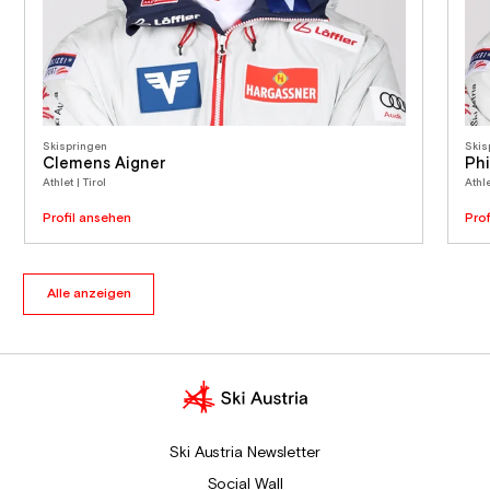
Skispringen
Skis
Clemens Aigner
Ph
Athlet | Tirol
Athle
Profil ansehen
Pro
Alle anzeigen
Ski Austria Newsletter
Social Wall