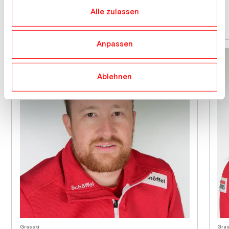
haben.
Alle zulassen
News
Events
Athlet:innen
Anpassen
Ablehnen
Grasski
Gras