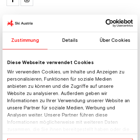
Ausrüster & Sponsoren
Ski: Grasski.net
Zustimmung
Details
Über Cookies
Schuhe: Atomic
Bindung: Grasski.net
Diese Webseite verwendet Cookies
Stöcke: Komperdell
Wir verwenden Cookies, um Inhalte und Anzeigen zu
Brille: Naked
personalisieren, Funktionen für soziale Medien
anbieten zu können und die Zugriffe auf unsere
Helm: Atomic
Website zu analysieren. Außerdem geben wir
Informationen zu Ihrer Verwendung unserer Website an
unsere Partner für soziale Medien, Werbung und
Hobbies
Analysen weiter. Unsere Partner führen diese
Informationen möglicherweise mit weiteren Daten
Ski Alpine, Ski Tour, Bergsteigen
zusammen, die Sie ihnen bereitgestellt haben oder die
sie im Rahmen Ihrer Nutzung der Dienste gesammelt