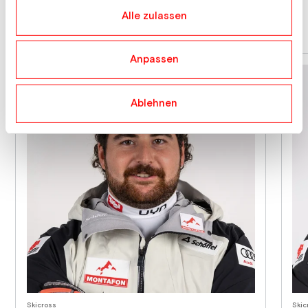
haben.
Alle zulassen
News
Events
Athlet:innen
Anpassen
Ablehnen
Skicross
Skic