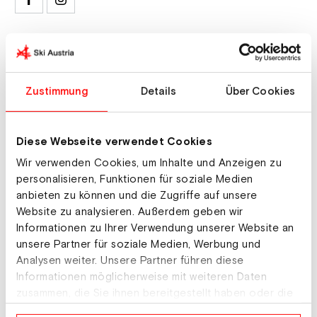
Ausrüster & Sponsoren
Ski: Augment
Zustimmung
Details
Über Cookies
Schuhe: Augment
Bindung: Marker
Diese Webseite verwendet Cookies
Stöcke: Leki
Wir verwenden Cookies, um Inhalte und Anzeigen zu
Brille: Dainese
personalisieren, Funktionen für soziale Medien
anbieten zu können und die Zugriffe auf unsere
Helm: Dainese
Website zu analysieren. Außerdem geben wir
Informationen zu Ihrer Verwendung unserer Website an
unsere Partner für soziale Medien, Werbung und
Hobbies
Analysen weiter. Unsere Partner führen diese
Informationen möglicherweise mit weiteren Daten
Fußball, Tennis, Volleyball
zusammen, die Sie ihnen bereitgestellt haben oder die
sie im Rahmen Ihrer Nutzung der Dienste gesammelt