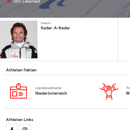
USC Lilienfeld
Details
Kader: A-Kader
Athleten Fakten
Landesverband
Tr
Niederösterreich
W
Athleten Links