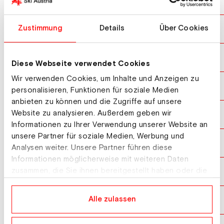
GRAABAK Joergen
NOR
10
ILVES Kristjan
Zustimmung
Details
Über Cookies
EST
11
RYDZEK Johannes
GER
12
Diese Webseite verwendet Cookies
Wir verwenden Cookies, um Inhalte und Anzeigen zu
REHRL Franz-Josef
AUT
13
personalisieren, Funktionen für soziale Medien
anbieten zu können und die Zugriffe auf unsere
Website zu analysieren. Außerdem geben wir
SKOGLUND Andreas
NOR
14
Informationen zu Ihrer Verwendung unserer Website an
unsere Partner für soziale Medien, Werbung und
FRITZ Martin
AUT
15
Analysen weiter. Unsere Partner führen diese
Informationen möglicherweise mit weiteren Daten
MUHLETHALER Laurent
zusammen, die Sie ihnen bereitgestellt haben oder die
FRA
16
sie im Rahmen Ihrer Nutzung der Dienste gesammelt
haben.
RETTENEGGER Thomas
Alle zulassen
AUT
17