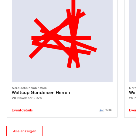
Nordische Kombination
Nord
Weltcup Gundersen Herren
Wel
28. November 2026
29.
Eventdetails
Ruka
Eve
Alle anzeigen