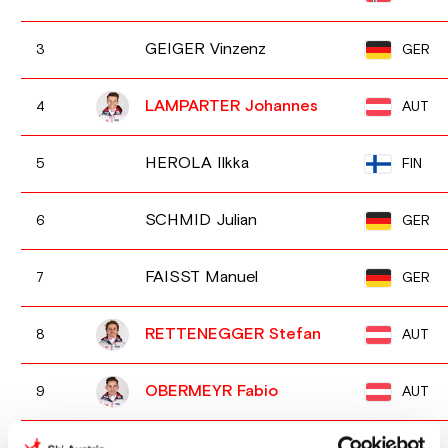
GEIGER Vinzenz
GER
3
LAMPARTER Johannes
AUT
4
HEROLA Ilkka
FIN
5
SCHMID Julian
GER
6
FAISST Manuel
GER
7
RETTENEGGER Stefan
AUT
8
OBERMEYR Fabio
AUT
9