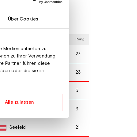
Über Cookies
rt
Rang
le Medien anbieten zu
27
Oslo
ionen zu Ihrer Verwendung
re Partner führen diese
aben oder die sie im
23
Lahti
5
Lillehammer
Alle zulassen
3
Lillehammer
21
Seefeld