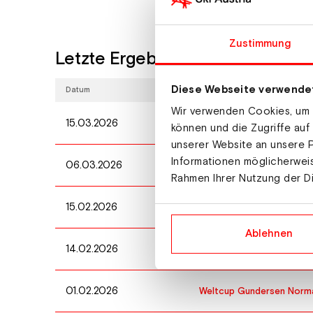
Zustimmung
Letzte Ergebnisse
Diese Webseite verwende
Datum
Wettbewerb
Wir verwenden Cookies, um I
15.03.2026
Weltcup Gundersen Groß 
können und die Zugriffe auf
unserer Website an unsere P
Informationen möglicherweis
06.03.2026
Weltcup Gundersen Groß 
Rahmen Ihrer Nutzung der D
15.02.2026
Continental Cup Gunders
Ablehnen
14.02.2026
Continental Cup Gunders
01.02.2026
Weltcup Gundersen Norma