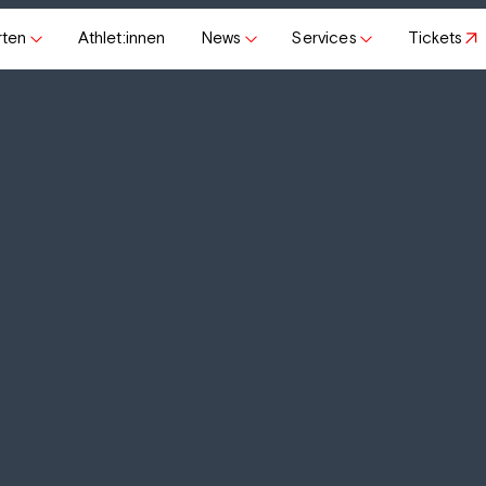
rten
Athlet:innen
News
Services
Tickets