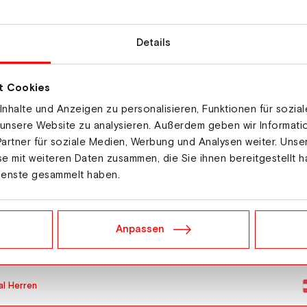
Details
t Cookies
O
nhalte und Anzeigen zu personalisieren, Funktionen für sozia
Herren
 unsere Website zu analysieren. Außerdem geben wir Informat
artner für soziale Medien, Werbung und Analysen weiter. Unse
e mit weiteren Daten zusammen, die Sie ihnen bereitgestellt h
Herren
ienste gesammelt haben.
en Normal Herren
Anpassen
en Normal Herren
l Herren